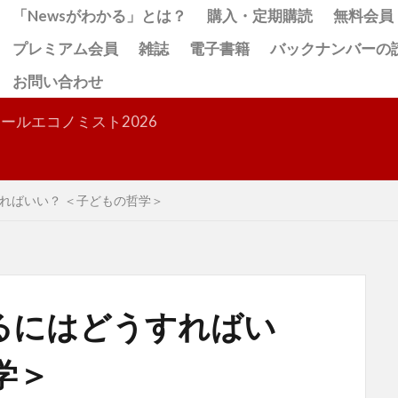
「Newsがわかる」とは？
購入・定期購読
無料会員
プレミアム会員
雑誌
電子書籍
バックナンバーの
お問い合わせ
検索
ールエコノミスト2026
ればいい？ ＜子どもの哲学＞
るにはどうすればい
学＞