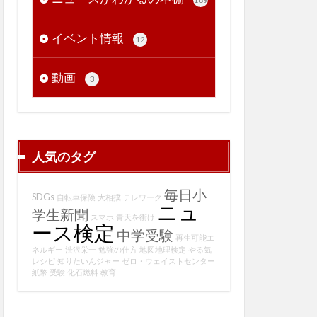
イベント情報
12
動画
3
人気のタグ
毎日小
SDGs
自転車保険
大相撲
テレワーク
ニュ
学生新聞
スマホ
青天を衝け
ース検定
中学受験
再生可能エ
ネルギー
渋沢栄一
勉強の仕方
地図地理検定
やる気
レシピ
知りたいんジャー
ゼロ・ウェイストセンター
紙幣
受験
化石燃料
教育