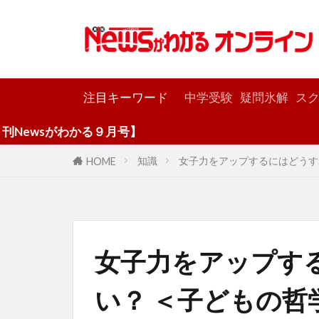
カテゴリー
注目キーワード
中学受験
疑問氷解
スク
がわかる９月号】
知識
女子力をアップするにはどうす
HOME
女子力をアップす
い？ ＜子どもの哲