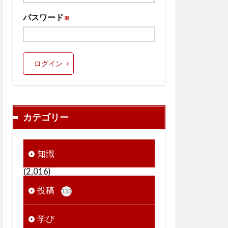
パスワード
※
ログイン
カテゴリー
知識
(2,016)
投稿
333
学び