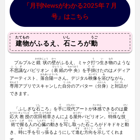
「月刊Newsがわかる2025年７月
号」はこちら
たて
もの
いし
うご
建
物
がふるえ、
石
ころが
動
かがみ
じょう
かべ
う
い
もの
プルプルと
鏡
状
の
壁
がふるえ、ミャク
打
つ
生
き
物
のような
ふ
し
ぎ
ひょう
し
ちゅうおう
て
が
不
思
議
なパビリオン（
表
紙
の
中央
）を
手
掛
けたのはメディア
おち
あい
よう
いち
えいぞう
あ
アーティスト、
落
合
陽
一
さん。デジタル
映像
を
浴
びながら、
せん
よう
じ
ぶん
ぶんしん
たい
わ
専
用
アプリでスキャンした
自
分
のアバター（
分身
）と
対
話
が
できます。
いし
て
げん
だい
たい
かん
けい
「ふしぎな
石
ころ」を
手
に
現
代
アートが
体
感
できるのは
慶
おう
だい
きょう
じゅ
みや
た
ひろあき
おく
がい
とく
しゅ
ぎ
応
大
教
授
の
宮
田
裕章
さんによる
屋
外
パビリオン。
特
殊
な
技
じゅつ
にぎ
ひと
しん
ぞう
うご
うつ
と
いし
うご
術
で
握
る
人
の
心
臓
の
動
きを
写
し
取
った
石
ころがドキドキと
動
とき
て
ひ
ぱ
すす
ほう
こう
しめ
き、
時
に
手
を
引
っ
張
るようにして
進
む
方
向
を
示
してくれま
す。