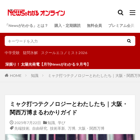
カテゴリー
「Newsがわかる」とは？
購入・定期購読
無料会員
プレミアム会員
検索
中学受験
疑問氷解
スクールエコノミスト2026
陽光発電【月刊Newsがわかる９月号】
知識
ミャク打つテクノロジーとわたしたち｜大阪・関西万
HOME
ミャク打つテクノロジーとわたしたち｜大阪・
関西万博まるわかりガイド
2025年7月22日
知識
,
学び
先端技術
,
自由研究
,
技術革新
,
万博
,
大阪・関西万博