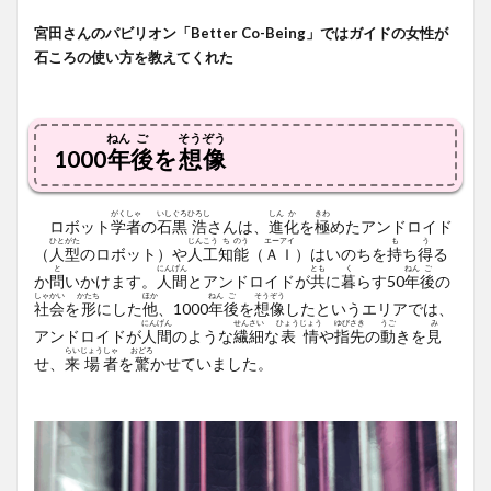
宮田さんのパビリオン「Better Co-Being」ではガイドの女性が
石ころの使い方を教えてくれた
ねん
ご
そう
ぞう
1000
年
後
を
想
像
がく
しゃ
いし
ぐろ
ひろし
しん
か
きわ
ロボット
学
者
の
石
黒
浩
さんは、
進
化
を
極
めたアンドロイド
ひと
がた
じん
こう
ち
のう
エーアイ
も
う
（
人
型
のロボット）や
人
工
知
能
（
ＡＩ
）はいのちを
持
ち
得
る
と
にん
げん
とも
く
ねん
ご
か
問
いかけます。
人
間
とアンドロイドが
共
に
暮
らす50
年
後
の
しゃ
かい
かたち
ほか
ねん
ご
そう
ぞう
社
会
を
形
にした
他
、1000
年
後
を
想
像
したというエリアでは、
にん
げん
せん
さい
ひょう
じょう
ゆび
さき
うご
み
アンドロイドが
人
間
のような
繊
細
な
表
情
や
指
先
の
動
きを
見
らい
じょう
しゃ
おどろ
せ、
来
場
者
を
驚
かせていました。