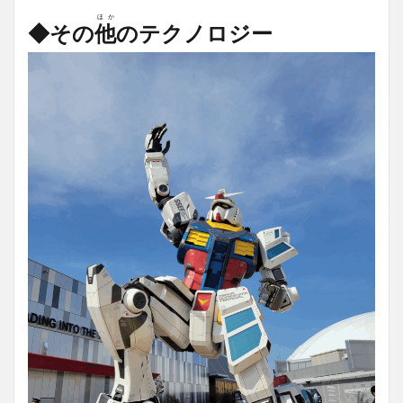
ほか
◆その
他
のテクノロジー