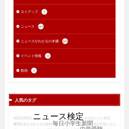
タイアップ
5
ニュース
689
ニュースがわかるの本棚
189
イベント情報
12
動画
3
人気のタグ
ニュース検定
地図地理検定
やる気レシピ
教育
毎日小学生新聞
SDGs
青天を衝け
化石燃料
再生可能エネル
中学受験