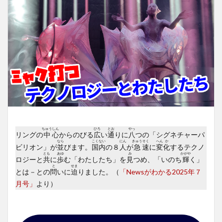
ちゅう
しん
ひろ
とお
やっ
リングの
中
心
からのびる
広
い
通
りに
八
つの「シグネチャーパ
なら
こく
ない
にん
きゅう
そく
へん
か
ビリオン」が
並
びます。
国
内
の８
人
が
急
速
に
変
化
するテクノ
とも
あゆ
み
かがや
ロジーと
共
に
歩
む「わたしたち」を
見
つめ、「いのち
輝
く」
と
せま
とは－との
問
いに
迫
りました。（
「Newsがわかる2025年７
月号」
より）