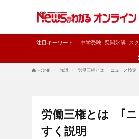
カテゴリー
注目キーワード
中学受験
疑問氷解
スク
深掘り！ 太陽
知識
労働三権とは ｢ニュース検定
HOME
労働三権とは ｢ニ
すく説明