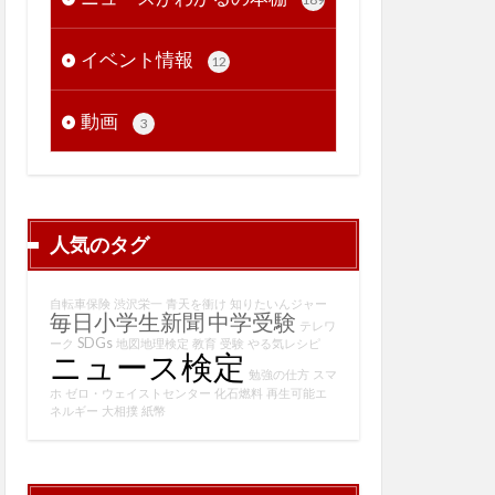
イベント情報
12
動画
3
人気のタグ
自転車保険
渋沢栄一
青天を衝け
知りたいんジャー
毎日小学生新聞
中学受験
テレワ
SDGs
ーク
地図地理検定
教育
受験
やる気レシピ
ニュース検定
勉強の仕方
スマ
ホ
ゼロ・ウェイストセンター
化石燃料
再生可能エ
ネルギー
大相撲
紙幣