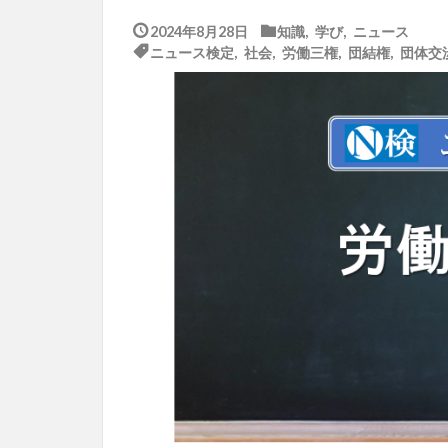
2024年8月28日
知識
,
学び
,
ニュース
ニュース検定
,
社会
,
労働三権
,
団結権
,
団体交