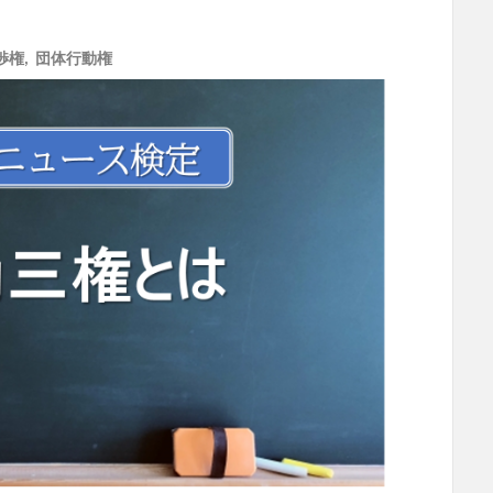
渉権
,
団体行動権