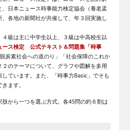
と、日本ニュース時事能力検定協会（養老孟
所、各地の新聞社が共催して、年３回実施し
４級は主に中学生以上、３級は中高校生以
ュース検定 公式テキスト＆問題集「時事
脱炭素社会への道のり」「社会保障のこれか
２２のテーマについて、グラフや図解を多用
しています。また、「時事力Basic」でそも
できます。
肢から一つを選ぶ方式。各45問の約６割は