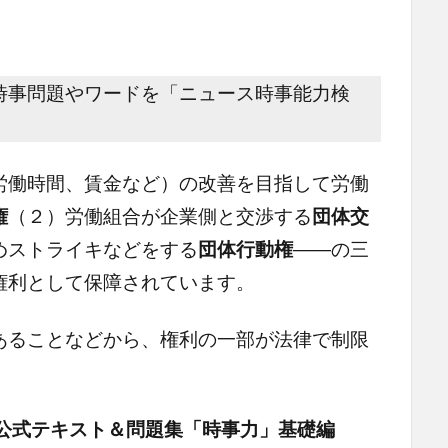
事問題やワードを「ニュース時事能力検
働時間、賃金など）の改善を目指して労働
権
（２）労働組合が企業側と交渉する
団体交
めストライキなどをする
団体行動権
――の三
権利として保障されています。
ることなどから、権利の一部が法律で制限
公式テキスト＆問題集「時事力」基礎編