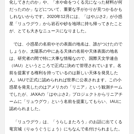
化してきたのか」や、「水や命をつくる元になった材料が何
だったのか」などについて、重要な手がかりが見つかるかも
しれないからです。2020年12月には、「はやぶさ2」が小惑
星「リュウグウ」から岩石や砂を地球に持ち帰ってきたこと
が、とても大きなニュースになりました。
では、小惑星の名前やその表面の地名は、誰がつけたので
しょうか。太陽系の中にある天体の名前や天体表面の地名
は、研究者の間で特に大事な情報なので、国際天文学連合
（IAU）というところで正式に決めて管理されています。名
前を提案する権利を持っているのは新しい天体を発見した
人。IAUで正式に認められれば世界に公表されます。この小
惑星を発見したのはアメリカの「リニア」という観測チーム
でしたが、JAXAの「はやぶさ2」プロジェクトからリニアチ
ームに「リュウグウ」という名前を提案してもらい、IAUに
認められました。
「リュウグウ」は、「うらしまたろう」のお話に出てくる
竜宮城（りゅうぐうじょう）にちなんで名付けられました。