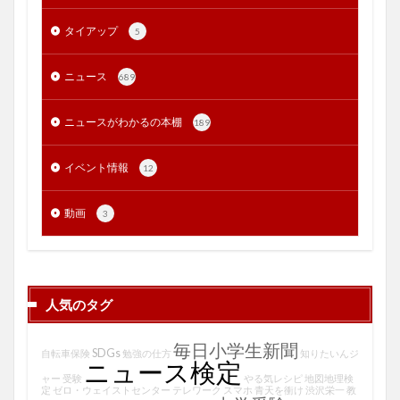
タイアップ
5
ニュース
689
ニュースがわかるの本棚
189
イベント情報
12
動画
3
人気のタグ
毎日小学生新聞
SDGs
自転車保険
勉強の仕方
知りたいんジ
ニュース検定
ャー
受験
やる気レシピ
地図地理検
定
ゼロ・ウェイストセンター
テレワーク
スマホ
青天を衝け
渋沢栄一
教