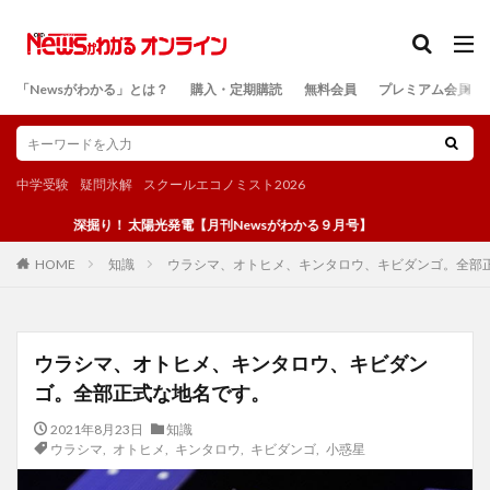
カテゴリー
「Newsがわかる」とは？
購入・定期購読
無料会員
プレミアム会員
検索
中学受験
疑問氷解
スクールエコノミスト2026
深掘り！ 太陽光発電【月刊Newsがわかる９月号】
知識
ウラシマ、オトヒメ、キンタロウ、キビダンゴ。全部
HOME
ウラシマ、オトヒメ、キンタロウ、キビダン
ゴ。全部正式な地名です。
2021年8月23日
知識
ウラシマ
,
オトヒメ
,
キンタロウ
,
キビダンゴ
,
小惑星