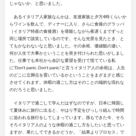
じゃないか、と思いました。
あるイタリア人家族なんかは、友達家族と夕方4時くらいか
らワインを飲んで、ディナーに入り、さらに食後のグラッパ
（イタリア特産の食後酒）を堪能しながら夜遅くまでずっと
同じ場所で談笑しているのです。そんな光景を見たとき、と
てもかなわないなと思いました。その余裕、価値観の違い、
何が人生で大事かということを突き付けられた思いがしまし
た。仕事でも本社から余計な要望を受けて慌てている私
に”Don’t panic. Don’t panic.”と言うイタリア人の余裕は、人生
のどこに立脚点を置いているかということをまざまざと感じ
させてくれます。休暇の過ごし方はそのことの端的な現れな
のだろうと思いました。
イタリアで過ごして学んだはずなのですが、日本に帰国し
て夏休みに旅行に出ると、やはり予定をびっしり組んで時間
に追われる旅行をしてしまっています。孫もできた今、そろ
そろイタリア人のような休暇の過ごし方をしたいと思ってい
ますが、果たしてできるかどうか。「結果よりプロセス」で