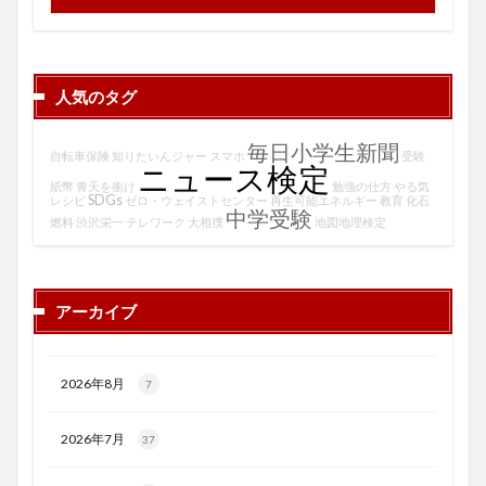
人気のタグ
毎日小学生新聞
自転車保険
知りたいんジャー
スマホ
受験
ニュース検定
紙幣
青天を衝け
勉強の仕方
やる気
SDGs
レシピ
ゼロ・ウェイストセンター
再生可能エネルギー
教育
化石
中学受験
燃料
渋沢栄一
テレワーク
大相撲
地図地理検定
アーカイブ
2026年8月
7
2026年7月
37