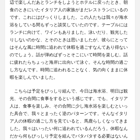
辺で楽しんだあとランチをしようとホテルに戻ったとき、朝
食のときにいたイタリア人の家族がまだレストランにいるの
です。これにはびっくりしました。この人たちは我々が海水
浴をしている間もずっと談笑していたのです。テーブルには
ランチに向けて、ワインもありました。泳いだり、観光した
りしないのかな、とそのときは思いましたが、彼らにとって
はそんな風に時間に追われて休暇を過ごすなんてあり得ない
のでしょう。話が弾めばずっとそこにいて時間を楽しむ。話
に疲れたらちょっと海岸に出向いて泳ぐ。そんな時間の過ご
し方なんです。時間に追われることなく、気の向くままに休
暇を楽しんでいました。
こちらは予定をびっしり組んで、今日は海水浴、明日は観
光、その合間に食事をするという感じです。でも、イタリア
人は、食事を楽しみ、その合間に少し海水浴を楽しむといっ
た具合で、我々とまったく逆のパターンです。そんなイタリ
ア人の休暇の過ごし方を見ていると、馬鹿らしくなってきま
した。我々はいったい何に追われているんだろう。休暇なん
だから何もびっしり予定を組んでバタバタする必要はないん