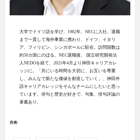
大学でドイツ語を学び、
1982
年、
NEC
に入社。退職
まで一貫して海外事業に携わり、ドイツ、イタリ
ア、フィリピン、シンガポールに駐在。訪問国数は
約
50
カ国にのぼる。
NEC
退職後、 国立研究開発法
人
NEDO
を経て、
2021
年
4
月より神田キャリアカレ
ッジに。「共にいる時間を大切に、お互いを尊重
し、みんなで新たな価値を創造していく」、神田外
語キャリアカレッジをそんなチームにしたいと思っ
ています。俳句と歴史が好きで、句集、俳句評論の
著書あり。
共有: