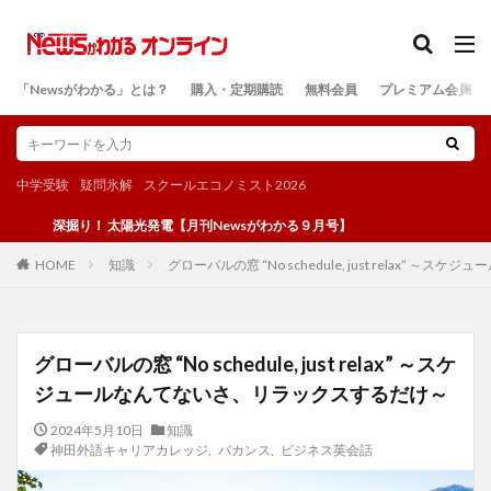
カテゴリー
「Newsがわかる」とは？
購入・定期購読
無料会員
プレミアム会員
検索
中学受験
疑問氷解
スクールエコノミスト2026
深掘り！ 太陽光発電【月刊Newsがわかる９月号】
知識
グローバルの窓 “No schedule, just relax”
HOME
グローバルの窓 “No schedule, just relax” ～スケ
ジュールなんてないさ、リラックスするだけ～
2024年5月10日
知識
神田外語キャリアカレッジ
,
バカンス
,
ビジネス英会話