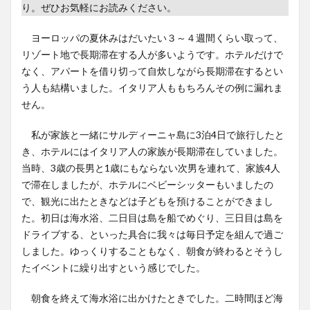
り。ぜひお気軽にお読みください。
ヨーロッパの夏休みはだいたい３～４週間くらい取って、
リゾート地で長期滞在する人が多いようです。ホテルだけで
なく、アパートを借り切って自炊しながら長期滞在するとい
う人も結構いました。イタリア人ももちろんその例に漏れま
せん。
私が家族と一緒にサルディーニャ島に3泊4日で旅行したと
き、ホテルにはイタリア人の家族が長期滞在していました。
当時、3歳の長男と1歳にもならない次男を連れて、家族4人
で滞在しましたが、ホテルにベビーシッターもいましたの
で、観光に出たときなどは子どもを預けることができまし
た。初日は海水浴、二日目は島を船でめぐり、三日目は島を
ドライブする、といった具合に我々は毎日予定を組んで過ご
しました。ゆっくりすることもなく、朝食が終わるとそうし
たイベントに繰り出すという感じでした。
朝食を終えて海水浴に出かけたときでした。二時間ほど海