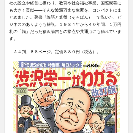
社の設立や経営に携わり、教育や社会福祉事業、国際親善に
も大きく貢献――そんな波瀾万丈な生涯を、コンパクトにま
とめました。著書『論語と算盤（そろばん）」で説いた、ビ
ジネスのありようも解説。１９８４年から４０年間、１万円
札の「顔」だった福沢諭吉との接点や共通点にも触れていま
す。
Ａ４判、６８ページ。定価８８０円（税込）。