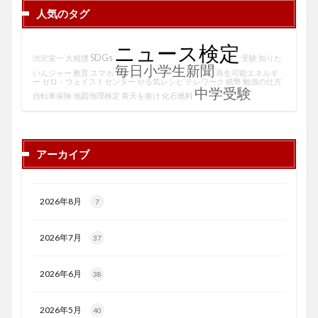
人気のタグ
ニュース検定
SDGs
渋沢栄一
大相撲
受験
知りた
毎日小学生新聞
いんジャー
教育
スマホ
再生可能エネルギ
ー
ゼロ・ウェイストセンター
やる気レシピ
テレワーク
紙幣
勉強の仕方
中学受験
自転車保険
地図地理検定
青天を衝け
化石燃料
アーカイブ
2026年8月
7
2026年7月
37
2026年6月
38
2026年5月
40