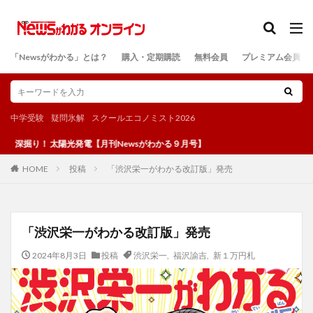
カテゴリー
「Newsがわかる」とは？
購入・定期購読
無料会員
プレミアム会員
検索
中学受験
疑問氷解
スクールエコノミスト2026
！ 太陽光発電【月刊Newsがわかる９月号】
投稿
「渋沢栄一がわかる改訂版」発売
HOME
「渋沢栄一がわかる改訂版」発売
2024年8月3日
投稿
渋沢栄一
,
福沢諭吉
,
新１万円札