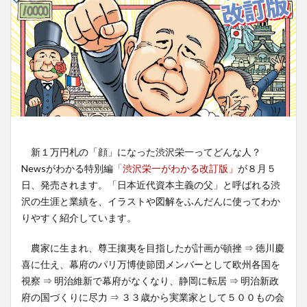
新１万円札の「顔」になった渋沢栄一ってどんな人？
Newsがわかる特別編
「渋沢栄一がわかる改訂版」
が８月５
日、発売されます。「日本近代資本主義の父」と呼ばれる渋
沢の生涯と業績を、イラストや図解をふんだんに使ってわか
りやすく紹介しています。
農家に生まれ、尊王攘夷を目指したが計画が頓挫 ⇒ 徳川慶
喜に仕え、幕府のパリ万博使節団メンバーとして欧州各国を
視察 ⇒ 明治維新で幕府がなくなり、静岡に転居 ⇒ 明治新政
府の国づくりに尽力 ⇒ ３３歳から実業家として５００もの会