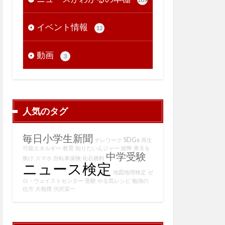
イベント情報
12
動画
3
人気のタグ
毎日小学生新聞
SDGs
テレワーク
再生
可能エネルギー
教育
知りたいんジャー
紙幣
青天を
中学受験
衝け
スマホ
自転車保険
化石燃料
ニュース検定
地図地理検定
ゼ
ロ・ウェイストセンター
受験
やる気レシピ
勉強の
仕方
大相撲
渋沢栄一