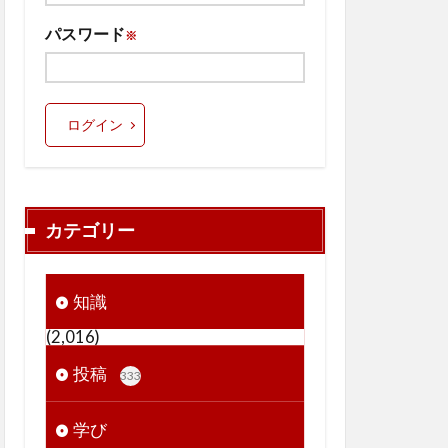
パスワード
※
ログイン
カテゴリー
知識
(2,016)
投稿
333
学び