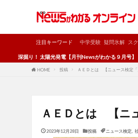
カテゴリー
注目キーワード
中学受験
疑問氷解
スク
掘り！ 太陽光発電【月刊Newsがわかる９月号】
投稿
ＡＥＤとは 【ニュース検定「
HOME
ＡＥＤとは 【ニ
2023年12月28日
投稿
ニュース検定
,