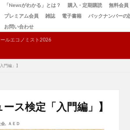
「Newsがわかる」とは？
購入・定期購読
無料会員
プレミアム会員
雑誌
電子書籍
バックナンバーの
お問い合わせ
検索
ールエコノミスト2026
入門編」】
ュース検定「入門編」】
社会
,
ＡＥＤ