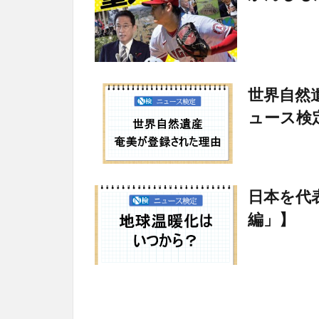
世界自然
ュース検
日本を代
編」】