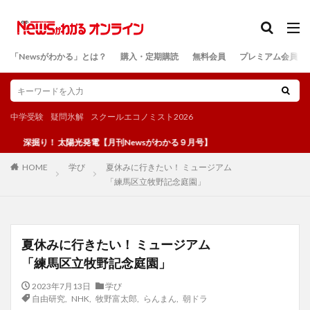
カテゴリー
「Newsがわかる」とは？
購入・定期購読
無料会員
プレミアム会員
検索
中学受験
疑問氷解
スクールエコノミスト2026
！ 太陽光発電【月刊Newsがわかる９月号】
学び
夏休みに行きたい！ ミュージアム
HOME
「練馬区立牧野記念庭園」
夏休みに行きたい！ ミュージアム
「練馬区立牧野記念庭園」
2023年7月13日
学び
自由研究
,
NHK
,
牧野富太郎
,
らんまん
,
朝ドラ