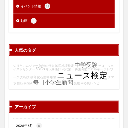
イベント情報
12
動画
3
人気のタグ
中学受験
知りたいんジャー
勉強の仕方
地図地理検定
ゼロ・ウェ
SDGs
イストセンター
青天を衝け
渋沢栄一
再生可能エネルギー
テレワ
ニュース検定
ーク
大相撲
教育
化石燃料
紙幣
スマ
毎日小学生新聞
ホ
自転車保険
受験
やる気レシピ
アーカイブ
2026年8月
8