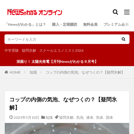
カテゴリー
「Newsがわかる」とは？
購入・定期購読
無料会員
プレミアム会員
検索
中学受験
疑問氷解
スクールエコノミスト2026
深掘り！ 太陽光発電【月刊Newsがわかる９月号】
知識
コップの内側の気泡、なぜつくの？【疑問氷解】
HOME
コップの内側の気泡、なぜつくの？【疑問氷
解】
2023年5月10日
知識
疑問氷解
,
気泡
,
液体
,
気体
,
固体