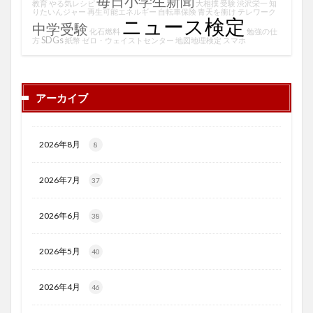
毎日小学生新聞
教育
やる気レシピ
大相撲
受験
渋沢栄一
知
りたいんジャー
再生可能エネルギー
自転車保険
青天を衝け
テレワーク
ニュース検定
中学受験
化石燃料
勉強の仕
SDGs
方
紙幣
ゼロ・ウェイストセンター
地図地理検定
スマホ
アーカイブ
2026年8月
8
2026年7月
37
2026年6月
38
2026年5月
40
2026年4月
46