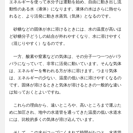
エネルギーを使って水分子は運動を始め、自由に動き出し流
動性のある水（液体）になります。液体の水はさらに熱せら
れると、より活発に動き水蒸気（気体）となるのです。
砂糖などの固体が水に溶けるときには、水の温度が高いほ
ど砂糖分子どうしの結合が外れやすくなり、水に溶けやすく
（混じりやすく）なるのです。
一方、酸素や窒素などの気体は、その分子一つ一つがバラ
バラになっていて、非常に活発に動いています。そんな気体
は、エネルギーを奪われる方が水に溶けます。つまり気体
は、エネルギーの少ない、温度の低い水に溶けやすくなるの
です。固体が溶けるときと気体が溶けるときの一般的な違い
は知っておくとよいですね。
これらの理由から、遠いところや、高いところまで運ぶた
めに加圧され、地中の水道管を通ってきた温度の低い水道水
には、比較的多くの気体が溶け込んでいます。
そして、この水がコップにくまれて時間がたつと、水道管