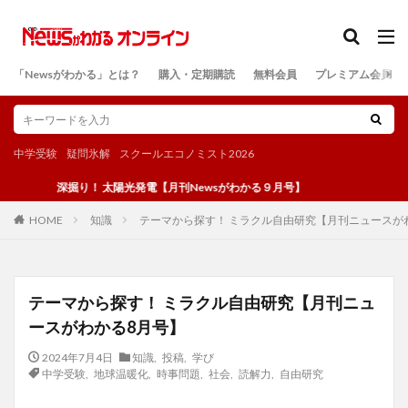
カテゴリー
「Newsがわかる」とは？
購入・定期購読
無料会員
プレミアム会員
検索
中学受験
疑問氷解
スクールエコノミスト2026
深掘り！ 太陽光発電【月刊Newsがわかる９月号】
知識
テーマから探す！ ミラクル自由研究【月刊ニュースが
HOME
テーマから探す！ ミラクル自由研究【月刊ニュ
ースがわかる8月号】
2024年7月4日
知識
,
投稿
,
学び
中学受験
,
地球温暖化
,
時事問題
,
社会
,
読解力
,
自由研究