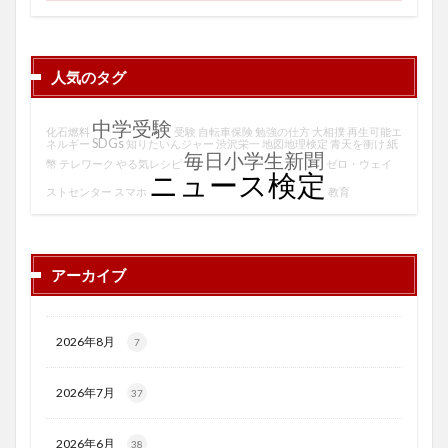
人気のタグ
中学受験
化石燃料
受験
自転車保険
勉強の仕方
大相撲
再生可能エ
SDGs
ネルギー
知りたいんジャー
渋沢栄一
地図地理検定
青天を衝け
紙
毎日小学生新聞
幣
テレワーク
やる気レシピ
ゼロ・ウェイ
ニュース検定
ストセンター
スマホ
教育
アーカイブ
2026年8月
7
2026年7月
37
2026年6月
38