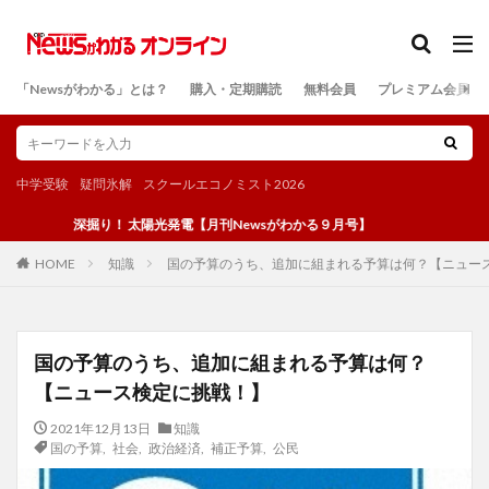
カテゴリー
「Newsがわかる」とは？
購入・定期購読
無料会員
プレミアム会員
検索
中学受験
疑問氷解
スクールエコノミスト2026
深掘り！ 太陽光発電【月刊Newsがわかる９月号】
知識
国の予算のうち、追加に組まれる予算は何？【ニュー
HOME
国の予算のうち、追加に組まれる予算は何？
【ニュース検定に挑戦！】
2021年12月13日
知識
国の予算
,
社会
,
政治経済
,
補正予算
,
公民