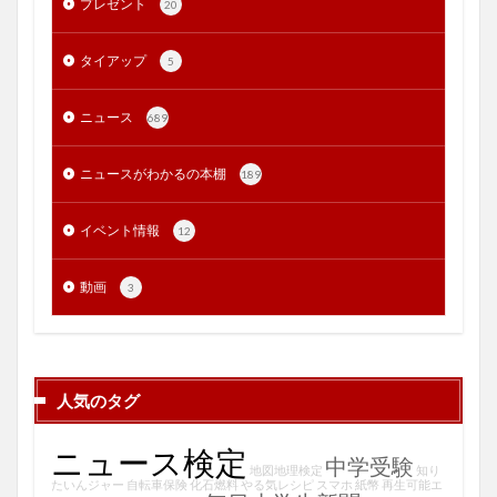
プレゼント
20
タイアップ
5
ニュース
689
ニュースがわかるの本棚
189
イベント情報
12
動画
3
人気のタグ
ニュース検定
中学受験
地図地理検定
知り
たいんジャー
自転車保険
化石燃料
やる気レシピ
スマホ
紙幣
再生可能エ