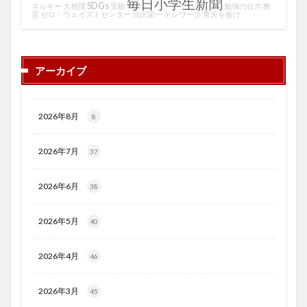
毎日小学生新聞
SDGs
ネルギー
大相撲
受験
勉強の仕方
教
育
ゼロ・ウェイストセンター
渋沢栄一
テレワーク
青天を衝け
アーカイブ
2026年8月
8
2026年7月
37
2026年6月
38
2026年5月
40
2026年4月
46
2026年3月
45