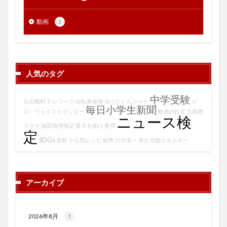
動画
3
人気のタグ
中学受験
化石燃料
テレワーク
自転車保険
知りたいんジャー
ゼ
毎日小学生新聞
ロ・ウェイストセンター
勉強の仕方
大相撲
ニュース検
スマホ
地図地理検定
青天を衝け
教育
定
SDGs
受験
やる気レシピ
紙幣
渋沢栄一
再生可能エネルギー
アーカイブ
2026年8月
7