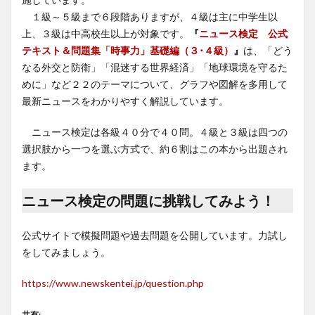
１級～５級まで６段階ありますが、４級は主に中学生以
上、３級は中高校生以上が対象です。
『
ニュース検定 公式
テキスト＆問題集「時事力」基礎編（３･４級）
』
は、「どう
なる外交と防衛」「混迷する世界経済」「地球環境を守るた
めに」など２２のテーマについて、グラフや図解を多用して
最新ニュースをわかりやすく解説しています。
ニュース検定は各級４０分で４０問。４級と３級は四つの
選択肢から一つを選ぶ方式で、約６割はこの本から出題され
ます。
ニュース検定の問題に挑戦してみよう！
公式サイトで模擬問題や過去問題を公開しています。力試し
をしてみましょう。
https://www.newskentei.jp/question.php
共有: