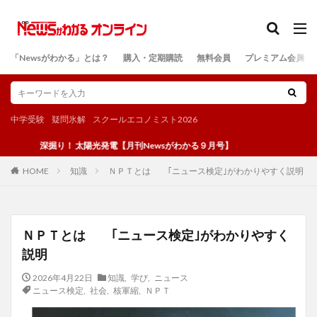
カテゴリー
「Newsがわかる」とは？
購入・定期購読
無料会員
プレミアム会員
検索
中学受験
疑問氷解
スクールエコノミスト2026
深掘り！ 太陽光発電【月刊Newsがわかる９月号】
知識
ＮＰＴとは ｢ニュース検定｣がわかりやすく説明
HOME
ＮＰＴとは ｢ニュース検定｣がわかりやすく
説明
2026年4月22日
知識
,
学び
,
ニュース
ニュース検定
,
社会
,
核軍縮
,
ＮＰＴ