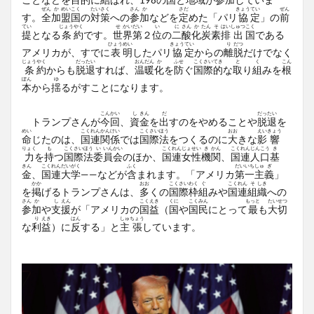
ぜん
か
めい
こく
たい
さく
さん
か
さだ
きょう
てい
ぜん
す。
全
加
盟
国
の
対
策
への
参
加
などを
定
めた「パリ
協
定
」の
前
てい
じょう
やく
せ
かい
だい
い
に
さん
か
たん
そ
はい
しゅつ
こく
提
となる
条
約
です。
世
界
第
２
位
の
二
酸
化
炭
素
排
出
国
である
ひょう
めい
きょう
てい
り
だつ
アメリカが、すでに
表
明
したパリ
協
定
からの
離
脱
だけでなく
じょう
やく
だっ
たい
おん
だん
か
ふせ
こく
さい
てき
と
く
こん
条
約
からも
脱
退
すれば、
温
暖
化
を
防
ぐ
国
際
的
な
取
り
組
みを
根
ぽん
ゆ
本
から
揺
るがすことになります。
こん
かい
し
きん
だ
だっ
たい
トランプさんが
今
回
、
資
金
を
出
すのをやめることや
脱
退
を
めい
こく
れん
かん
けい
こく
さい
ほう
おお
えい
きょう
命
じたのは、
国
連
関
係
では
国
際
法
をつくるのに
大
きな
影
響
りょく
も
こく
さい
ほう
い
いん
かい
こく
れん
じょ
せい
き
かん
こく
れん
じん
こう
き
力
を
持
つ
国
際
法
委
員
会
のほか、
国
連
女
性
機
関
、
国
連
人
口
基
きん
こく
れん
だい
がく
ふく
だい
いち
しゅ
ぎ
金
、
国
連
大
学
——などが
含
まれます。「アメリカ
第
一
主
義
」
かか
おお
こく
さい
わく
ぐ
こく
れん
そ
しき
を
掲
げるトランプさんは、
多
くの
国
際
枠
組
みや
国
連
組
織
への
さん
か
し
えん
こく
えき
くに
こく
みん
もっと
たい
せつ
参
加
や
支
援
が「アメリカの
国
益
（
国
や
国
民
にとって
最
も
大
切
り
えき
はん
しゅ
ちょう
な
利
益
）に
反
する」と
主
張
しています。