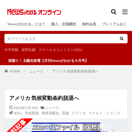
カテゴリー
「Newsがわかる」とは？
購入・定期購読
無料会員
プレミアム会員
検索
中学受験
疑問氷解
スクールエコノミスト2026
り！ 太陽光発電【月刊Newsがわかる９月号】
ニュース
アメリカ 気候変動条約脱退へ
HOME
アメリカ 気候変動条約脱退へ
2026年2月18日
ニュース
SDGs
,
気候変動
,
地球温暖化
,
国連
,
アメリカ
,
ドナルド・トランプ