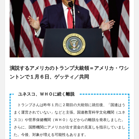
演説するアメリカのトランプ大統領＝アメリカ・ワシ
ントンで１月６日、ゲッティ／共同
ユネスコ、ＷＨＯに続く離脱
トランプさんは昨年１月に２期目の大統領に就任後、「国連はう
まく運営されていない」などと主張。国連教育科学文化機関（ユネ
スコ）や世界保健機関（ＷＨＯ）などからの離脱を発表しました。
さらに、国際機関にアメリカが出す資金の見直しを指示していまし
た。今後、対象が増える可能性もあります。