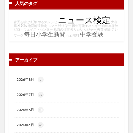
人気のタグ
ニュース検定
青天を衝け
紙幣
やる気レシピ
大相
SDGs
撲
地図地理検定
スマホ
渋沢栄一
再生可能エネルギー
自転車保険
ゼロ・ウェイストセンター
勉強の仕方
知りたいんジャー
教育
受験
テレ
毎日小学生新聞
中学受験
ワーク
化石燃料
アーカイブ
2026年8月
7
2026年7月
37
2026年6月
38
2026年5月
40