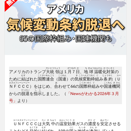
だい
とう
りょう
がつ
なの
か
ち
きゅう
おん
だん
か
たい
さく
アメリカのトランプ
大
統
領
は１
月
７
日
、
地
球
温
暖
化
対
策
の
むす
こく
さい
れん
ごう
こく
れん
き
こう
へん
どう
わく
ぐ
じょう
やく
ユー
ために
結
ばれた
国
際
連
合
（
国
連
）の
気
候
変
動
枠
組
み
条
約
（
Ｕ
エヌ
エフ
シー
シー
シー
あ
こく
さい
わく
ぐ
こく
れん
き
かん
Ｎ
Ｆ
Ｃ
Ｃ
Ｃ
）をはじめ、
合
わせて66の
国
際
枠
組
みや
国
連
機
関
だっ
たい
し
じ
からの
脱
退
を
指
示
しました。（
「Newsがわかる2026年３月
号」
より）
ユー
エヌ
エフ
シー
シー
シー
たい
き
ちゅう
おん
しつ
こう
か
のう
ど
あん
てい
Ｕ
Ｎ
Ｆ
Ｃ
Ｃ
Ｃ
は
大
気
中
の
温
室
効
果
ガスの
濃
度
を
安
定
させる
もく
てき
むす
くに
ち
いき
さん
か
ことなどを
目
的
に
結
ばれ、198の
国
と
地
域
が
参
加
していま