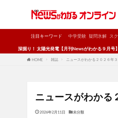
カテゴリー
注目キーワード
中学受験
疑問氷解
スク
深掘り！ 太陽光発電【月刊Newsがわかる９月号】
雑誌
ニュースがわかる２０２６年３
HOME
ニュースがわかる
2026年2月11日
未分類