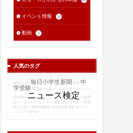
イベント情報
12
動画
3
人気のタグ
毎日小学生新聞
中
勉強の仕方
紙幣
学受験
SDGs
やる気レシピ
スマホ
テレワーク
ニュース検定
化石燃料
大相撲
ゼロ・ウェイストセンター
再生可能エネルギー
教育
青天を衝け
地図地理検定
自転車保険
受験
知りたい
んジャー
渋沢栄一