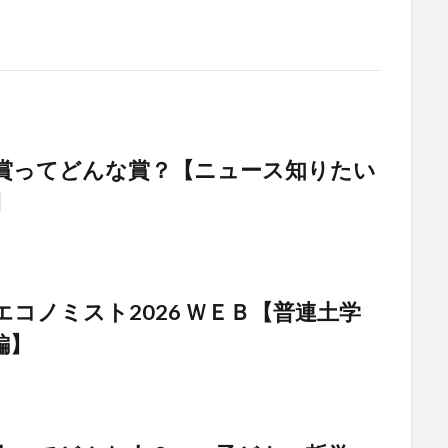
賞ってどんな賞？【ニュース知りたい
】
エコノミスト2026 ＷＥＢ【普連土学
編】