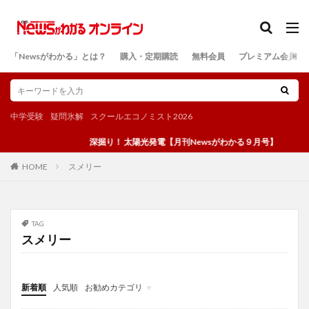
カテゴリー
「Newsがわかる」とは？
購入・定期購読
無料会員
プレミアム会員
検索
中学受験
疑問氷解
スクールエコノミスト2026
深掘り！ 太陽光発電【月刊Newsがわかる９月号】
スメリー
HOME
TAG
スメリー
新着順
人気順
お勧めカテゴリ
投稿
学び
マンガ
電子書籍