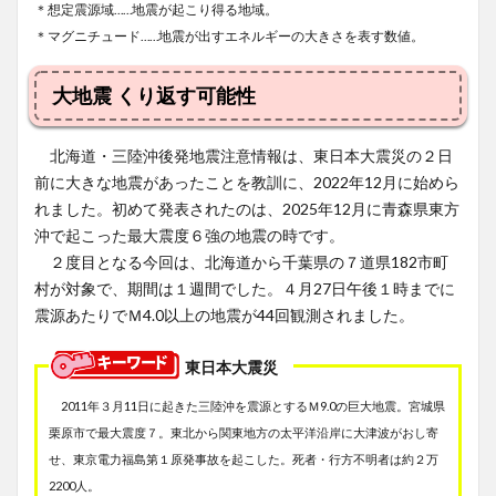
＊想定震源域……地震が起こり得る地域。
＊マグニチュード……地震が出すエネルギーの大きさを表す数値。
大地震 くり返す可能性
北海道・三陸沖後発地震注意情報は、東日本大震災の２日
前に大きな地震があったことを教訓に、2022年12月に始めら
れました。初めて発表されたのは、2025年12月に青森県東方
沖で起こった最大震度６強の地震の時です。
２度目となる今回は、北海道から千葉県の７道県182市町
村が対象で、期間は１週間でした。４月27日午後１時までに
震源あたりでＭ4.0以上の地震が44回観測されました。
東日本大震災
2011年３月11日に起きた三陸沖を震源とするＭ9.0の巨大地震。宮城県
栗原市で最大震度７。東北から関東地方の太平洋沿岸に大津波がおし寄
せ、東京電力福島第１原発事故を起こした。死者・行方不明者は約２万
2200人。