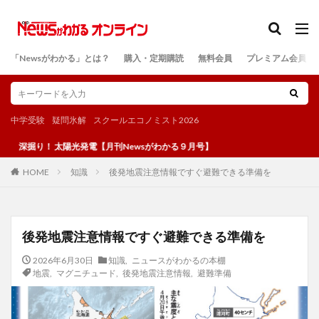
カテゴリー
「Newsがわかる」とは？
購入・定期購読
無料会員
プレミアム会員
検索
中学受験
疑問氷解
スクールエコノミスト2026
！ 太陽光発電【月刊Newsがわかる９月号】
知識
後発地震注意情報ですぐ避難できる準備を
HOME
後発地震注意情報ですぐ避難できる準備を
2026年6月30日
知識
,
ニュースがわかるの本棚
地震
,
マグニチュード
,
後発地震注意情報
,
避難準備