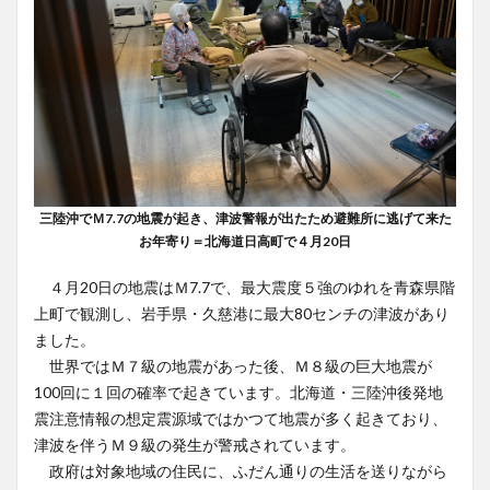
三陸沖でＭ7.7の地震が起き、津波警報が出たため避難所に逃げて来た
お年寄り＝北海道日高町で４月20日
４月20日の地震はＭ7.7で、最大震度５強のゆれを青森県階
上町で観測し、岩手県・久慈港に最大80センチの津波があり
ました。
世界ではＭ７級の地震があった後、Ｍ８級の巨大地震が
100回に１回の確率で起きています。北海道・三陸沖後発地
震注意情報の想定震源域ではかつて地震が多く起きており、
津波を伴うＭ９級の発生が警戒されています。
政府は対象地域の住民に、ふだん通りの生活を送りながら