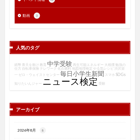
動画
3
人気のタグ
中学受験
紙幣
青天を衝け
教育
再生可能エネルギー
大相撲
勉強の
仕方
自転車保険
テレワーク
化石燃料
地図地理検定
やる気レシピ
渋沢栄
毎日小学生新聞
SDGs
一
ゼロ・ウェイストセンター
スマホ
ニュース検定
知りたいんジャー
受験
アーカイブ
2026年8月
8