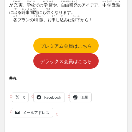
じゅうじつ
がっこう
がくしゅう
じゆうけんきゅう
ちゅうがくじゅけん
が
充実
。
学校
での
学習
や、
自由研究
のアイデア、
中学受験
で
じじもんだい
つよ
に
出
る
時事問題
にも
強
くなります。
かく
とくちょう
もう
こ
いか
各
プランの
特徴
、お
申
し
込
みは
以下
から！
プレミアム会員はこちら
デラックス会員はこちら
共有:
X
Facebook
印刷
メールアドレス