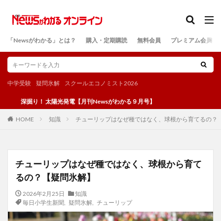
カテゴリー
「Newsがわかる」とは？
購入・定期購読
無料会員
プレミアム会員
検索
中学受験
疑問氷解
スクールエコノミスト2026
掘り！ 太陽光発電【月刊Newsがわかる９月号】
知識
チューリップはなぜ種ではなく、球根から育てるの？
HOME
チューリップはなぜ種ではなく、球根から育て
るの？【疑問氷解】
2026年2月25日
知識
毎日小学生新聞
,
疑問氷解
,
チューリップ