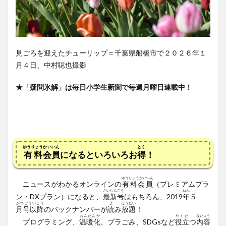
見ごろを迎えたチューリップ＝千葉県船橋市で２０２６年１
月４日、中村聡也撮影
★「疑問氷解」は毎日小学生新聞で毎週月曜日連載中！
ゆうりょう
かいいん
とく
有料
会員
になるといろいろお
得
！
ゆうりょうかいいん
ニュースがわかるオンラインの
有料会員
（プレミアムプラ
さいしんごう
ねん
ン・DX
プラン）
になると、
最新号
はもちろん、2019
年
５
がつごういこう
よ
ほうだい
月号以降
のバックナンバーが
読
み
放題
！
おんだんか
やくだ
ないよう
プログラミング、
温暖化
、プラごみ、SDGsなど
役立
つ
内容