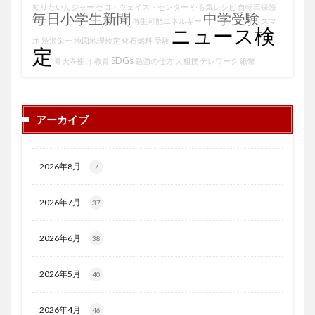
知りたいんジャー
ゼロ・ウェイストセンター
やる気レシピ
自転車保険
毎日小学生新聞
中学受験
再生可能エネルギー
スマ
ニュース検
ホ
渋沢栄一
地図地理検定
化石燃料
受験
定
SDGs
青天を衝け
教育
勉強の仕方
大相撲
テレワーク
紙幣
アーカイブ
2026年8月
7
2026年7月
37
2026年6月
38
2026年5月
40
2026年4月
46