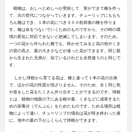
植物は、おしべとめしべが受粉して、実ができて種を作っ
て、次の世代につながっていきます。チューリップにももち
ろん種はでき、１本の花につき３００粒前後の種を作りま
す。種は命をつないでいくためのものですから、その時の環
境の変化に対応できないと絶滅してしまいます。そのため、
一つの花から作られた種でも、咲かせてみると花の色やくき
の背の高さ、葉の大きさなどが違った花ができます。同じ親
から生まれた兄弟が、似ているけれども全然違うのと同じで
す。
しかし球根から育てる花は、種と違って１本の花の分身
で、ほかの花の性質が混ざりません。そのため、全く同じ色
や形をした花をたくさん作り出すことができるのです。球根
とは、植物の地面の下にある根や葉、くきなどに成長するた
めの栄養分（でんぷん）をためたものです。ためる場所は植
物によって違い、チューリップの場合は花が咲き終わった後
に、地中の葉の下がふくらんで球根ができます。