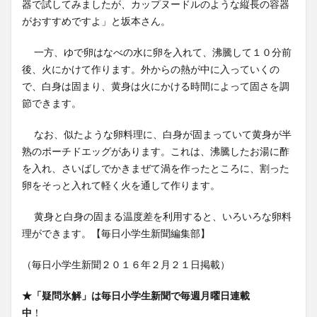
器で試してみましたが、カップヌードルのような縦長の容器
がおすすめですよ」と坂本さん。
一方、ゆで卵はなべの水に卵を入れて、沸騰して１０分前
後、火にかけて作ります。外からの熱が中に入っていくの
で、白身は固まり、黄身は火にかける時間によって固さを調
節できます。
なお、似たような卵料理に、白身が固まっていて黄身が半
熟のポーチドエッグがあります。これは、沸騰したお湯に酢
を入れ、さいばしでかきまぜて渦を作ったところに、割った
卵をそっと入れて軽く火を通して作ります。
黄身と白身の固まる温度差を利用すると、いろいろな卵料
理ができます。【毎日小学生新聞編集部】
（毎日小学生新聞２０１６年２月２１日掲載）
★「疑問氷解」は毎日小学生新聞で毎週月曜日連載
中
！