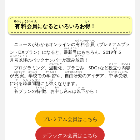
ゆうりょう
かいいん
とく
有料
会員
になるといろいろお
得
！
ゆうりょうかいいん
ニュースがわかるオンラインの
有料会員
（プレミアムプラ
さいしんごう
ねん
ン・DX
プラン）
になると、
最新号
はもちろん、2019
年
５
がつごういこう
よ
ほうだい
月号以降
のバックナンバーが
読
み
放題
！
おんだんか
やくだ
ないよう
プログラミング、
温暖化
、プラごみ、SDGsなど
役立
つ
内容
じゅうじつ
がっこう
がくしゅう
じゆうけんきゅう
ちゅうがくじゅけん
が
充実
。
学校
での
学習
や、
自由研究
のアイデア、
中学受験
で
じじもんだい
つよ
に
出
る
時事問題
にも
強
くなります。
かく
とくちょう
もう
こ
いか
各
プランの
特徴
、お
申
し
込
みは
以下
から！
プレミアム会員はこちら
デラックス会員はこちら