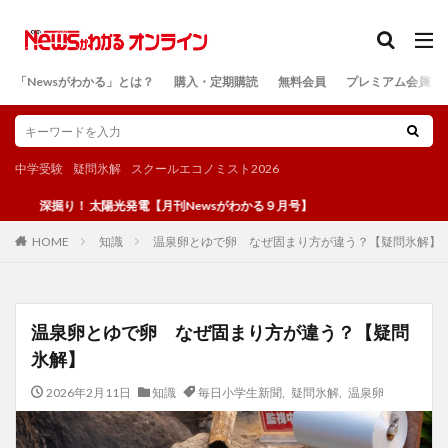
カテゴリー
「Newsがわかる」とは？
購入・定期購読
無料会員
プレミアム会員
検索
中学受験
疑問氷解
スクールエコノミスト2026
深掘り！ 太陽光発電【月刊Newsがわかる９月号】
知識
温泉卵とゆで卵 なぜ固まり方が違う？【疑問氷解】
HOME
温泉卵とゆで卵 なぜ固まり方が違う？【疑問
氷解】
2026年2月11日
知識
毎日小学生新聞
,
疑問氷解
,
温泉卵