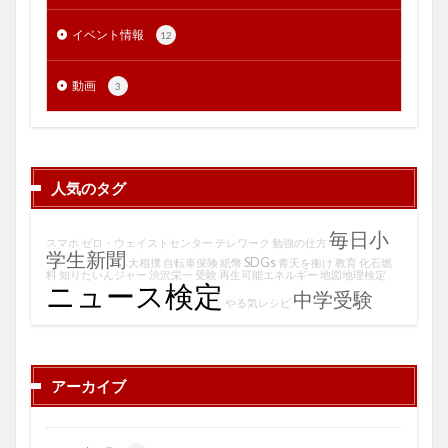
イベント情報
12
動画
3
人気のタグ
毎日小
スマホ
ゼロ・ウェイストセンター
テレワーク
勉強の仕方
学生新聞
SDGs
大相撲
自転車保険
紙幣
青天を衝け
教育
化石燃
料
知りたいんジャー
渋沢栄一
受験
再生可能エネルギー
地図地理検定
ニュース検定
中学受験
やる気レシピ
アーカイブ