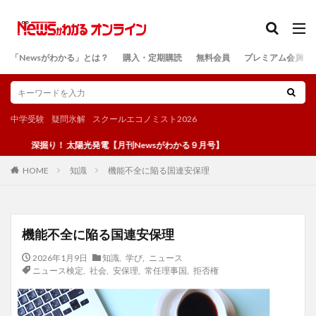
カテゴリー
「Newsがわかる」とは？
購入・定期購読
無料会員
プレミアム会員
検索
中学受験
疑問氷解
スクールエコノミスト2026
掘り！ 太陽光発電【月刊Newsがわかる９月号】
知識
機能不全に陥る国連安保理
HOME
機能不全に陥る国連安保理
2026年1月9日
知識
,
学び
,
ニュース
ニュース検定
,
社会
,
安保理
,
常任理事国
,
拒否権