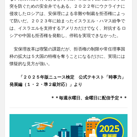
突を防ぐための安全弁でもある。２０２２年にウクライナに
侵攻したロシアは、安保理による非難や制裁を拒否権によっ
て防いだ。２０２３年に始まったイスラエル・ハマス紛争で
は、イスラエルを支持するアメリカだけでなく、対抗する ロ
シアや中国も拒否権を発動し、停戦を実現できなかった。
安保理改革は喫緊の課題だが、拒否権の制限や常任理事国
枠の拡大は５大国の特権を奪うことになるだけに、実現には
懐疑的な見方が強い。
「２０２５年版ニュース検定 公式テキスト「時事力」
発展編（１・２・準２級対応）」より
＊＊毎週水曜日、金曜日に配信予定＊＊