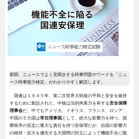
新聞、ニュースでよく見聞きする時事問題やワードを「ニュ
ース時事能力検定」がわかりやすく解説します。
国連は１９４５年、第二次世界大戦後の平和と安全を維持
するために創設された。中核は法的拘束力を有する
安全保障
理事会
だ。中でもアメリカ、イギリス、フランス、ロシア、
中国の５大国は
常任理事国
として、絶大な影響力を持つ。国
際秩序の安定に重大な責任を持つ安保理だが、自国の影響力
の維持・拡大を優先する大国間の対立によって機能不全に陥