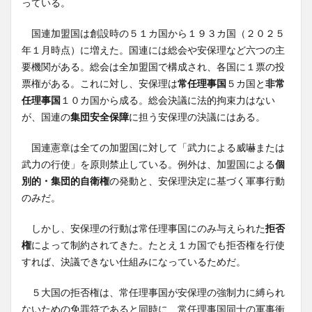
っている。
国連加盟国は創設時の５１カ国から１９３カ国（２０２５
年１月時点）に増えた。国連には総会や安保理など六つの主
要機関がある。総会は全加盟国で構成され、各国に１票の投
票権がある。これに対し、安保理は
常任理事国
５カ国と
非常
任理事国
１０カ国から成る。総会決議に法的拘束力はない
が、国連の
集団安全保障
に担う安保理の決議にはある。
国連憲章は全ての加盟国に対して「武力による威嚇または
武力の行使」を原則禁止している。例外は、加盟国による
個
別的・集団的自衛権
の発動と、安保理決定に基づく軍事行動
のみだ。
しかし、安保理の行動は常任理事国にのみ与えられた
拒否
権
によって制約されてきた。たとえ１カ国でも拒否権を行使
すれば、決議できない仕組みになっているためだ。
５大国の拒否権は、常任理事国が安保理の強制力に縛られ
ないための免罪符であると同時に、常任理事国同士の軍事衝