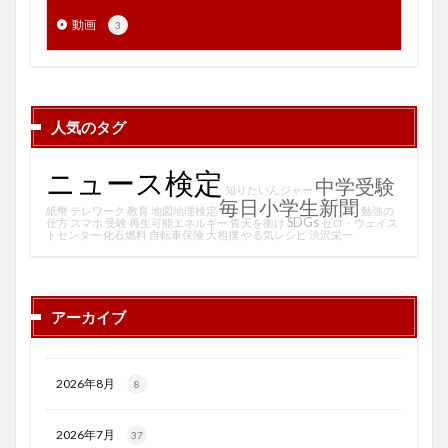
動画
3
人気のタグ
ニュース検定
中学受験
知りたいんジャー
毎日小学生新聞
紙幣
テレワーク
教育
地図地理検定
勉強の
SDGs
仕方
スマホ
受験
再生可能エネルギー
青天を衝け
ゼロ・ウェイス
トセンター
化石燃料
自転車保険
大相撲
やる気レシピ
渋沢栄一
アーカイブ
2026年8月
8
2026年7月
37