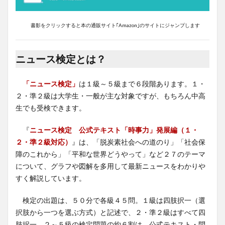
書影をクリックすると本の通販サイト｢Amazon｣のサイトにジャンプします
ニュース検定とは？
「ニュース検定」
は１級～５級まで６段階あります。１・
２・準２級は大学生・一般が主な対象ですが、もちろん中高
生でも受検できます。
『
ニュース検定 公式テキスト「時事力」発展編（１・
２・準２級対応）
』は、「脱炭素社会への道のり」「社会保
障のこれから」「平和な世界どうやって」など２７のテーマ
について、グラフや図解を多用して最新ニュースをわかりや
すく解説しています。
検定の出題は、５０分で各級４５問。１級は四肢択一（選
択肢から一つを選ぶ方式）と記述で、２・準２級はすべて四
肢択一。２～５級の検定問題の約６割は、公式テキスト・問