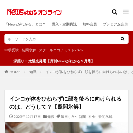
カテゴリー
「Newsがわかる」とは？
購入・定期購読
無料会員
プレミアム会員
検索
中学受験
疑問氷解
スクールエコノミスト2026
掘り！ 太陽光発電【月刊Newsがわかる９月号】
知識
インコが体をひねらずに顔を後ろに向けられるのは、
HOME
インコが体をひねらずに顔を後ろに向けられる
のは、どうして？【疑問氷解】
2025年12月17日
知識
毎日小学生新聞
,
社会
,
疑問氷解