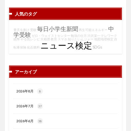
人気のタグ
毎日小学生新聞
中
青天を衝け
受験
再生可能エネルギー
学受験
ゼロ・ウェイストセンター
勉強の仕方
渋沢栄一
テレワーク
紙幣
やる気レシピ
大相撲
教育
スマホ
知りたいんジャー
地図地理検定
自
ニュース検定
SDGs
転車保険
化石燃料
アーカイブ
2026年8月
8
2026年7月
37
2026年6月
38