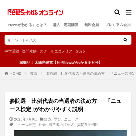
カテゴリー
「Newsがわかる」とは？
購入・定期購読
無料会員
プレミアム会員
検索
中学受験
疑問氷解
スクールエコノミスト2026
深掘り！ 太陽光発電【月刊Newsがわかる９月号】
知識
参院選 比例代表の当選者の決め方 ｢ニュース検定
HOME
参院選 比例代表の当選者の決め方 ｢ニュ
ース検定｣がわかりやすく説明
2025年7月9日
知識
,
学び
,
ニュース
ニュース検定
,
社会
,
当選者の決め方
,
参院選比例区