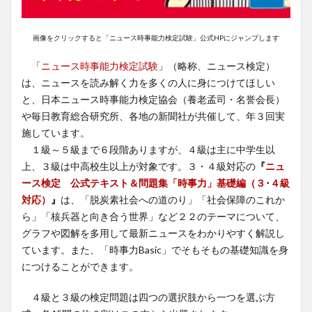
画像をクリックすると「ニュース時事能力検定試験」公式HPにジャンプします
「
ニュース時事能力検定試験
」（略称、ニュース検定）
は、ニュースを読み解く力を多くの人に身につけてほしい
と、日本ニュース時事能力検定協会（養老孟司・名誉会長）
や毎日教育総合研究所、各地の新聞社が共催して、年３回実
施しています。
１級～５級まで６段階ありますが、４級は主に中学生以
上、３級は中高校生以上が対象です。３・４級対応の
『
ニュ
ース検定 公式テキスト＆問題集「時事力」基礎編（３･４級
対応）
』
は、「脱炭素社会への道のり」「社会保障のこれか
ら」「核兵器と向き合う世界」など２２のテーマについて、
グラフや図解を多用して最新ニュースをわかりやすく解説し
ています。また、「時事力Basic」でそもそもの基礎知識を身
につけることができます。
４級と３級の検定問題は四つの選択肢から一つを選ぶ方