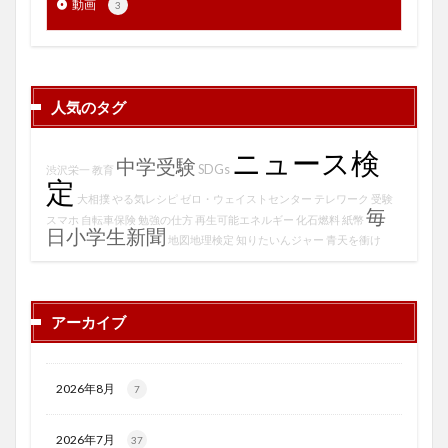
動画
3
人気のタグ
ニュース検
中学受験
SDGs
渋沢栄一
教育
定
大相撲
やる気レシピ
ゼロ・ウェイストセンター
テレワーク
受験
毎
スマホ
自転車保険
勉強の仕方
再生可能エネルギー
化石燃料
紙幣
日小学生新聞
地図地理検定
知りたいんジャー
青天を衝け
アーカイブ
2026年8月
7
2026年7月
37