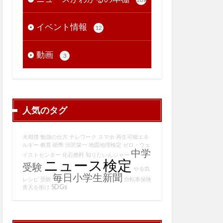
イベント情報
12
動画
3
人気のタグ
大相撲
勉強の仕方
テレワーク
スマホ
再生可能エネ
ルギー
教育
紙幣
渋沢栄一
地図地理検定
ゼロ・ウェ
中学
イストセンター
化石燃料
知りたいんジャー
ニュース検定
受験
やる気
毎日小学生新聞
レシピ
受験
自転車保険
SDGs
青天を衝け