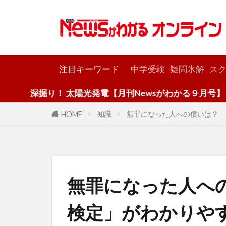
カテゴリー
注目キーワード
中学受験
疑問氷解
スク
り！ 太陽光発電【月刊Newsがわかる９月号】
知識
無罪になった人への償いは？ 
HOME
無罪になった人へ
検定」がわかりや