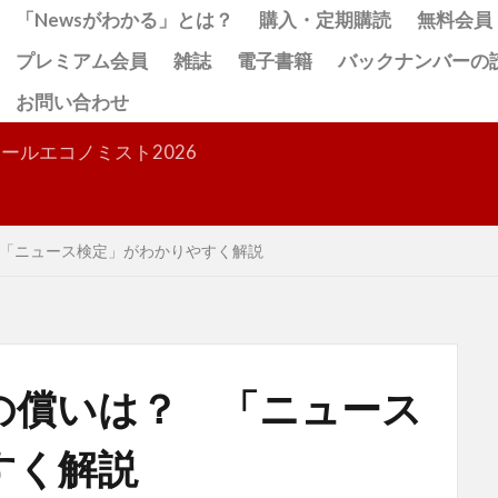
「Newsがわかる」とは？
購入・定期購読
無料会員
プレミアム会員
雑誌
電子書籍
バックナンバーの
お問い合わせ
検索
ールエコノミスト2026
「ニュース検定」がわかりやすく解説
の償いは？ 「ニュース
すく解説