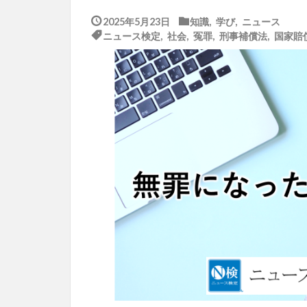
2025年5月23日
知識
,
学び
,
ニュース
ニュース検定
,
社会
,
冤罪
,
刑事補償法
,
国家賠