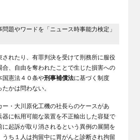
事問題やワードを「ニュース時事能力検定」
されたり、有罪判決を受けて刑務所に服役
場合、自由を奪われたことで生じた損害への
本国憲法４０条や
刑事補償法
に基づく制度
ったかは問わない。
ー・大川原化工機の社長らのケースがあ
兵器に転用可能な装置を不正輸出した容疑で
前に起訴が取り消されるという異例の展開を
、うち１人は拘留中に胃がんと診断され拘留