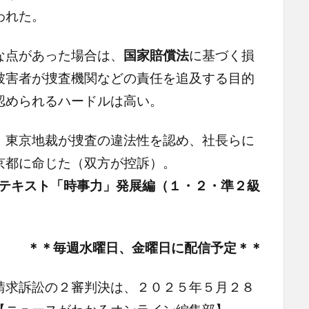
われた。
な点があった場合は、
国家賠償法
に基づく損
被害者が捜査機関などの責任を追及する目的
認められるハードルは高い。
東京地裁が捜査の違法性を認め、社長らに
京都に命じた（双方が控訴）。
テキスト「時事力」発展編（１・２・準２級
＊＊毎週水曜日、金曜日に配信予定＊＊
請求訴訟の２審判決は、２０２５年５月２８