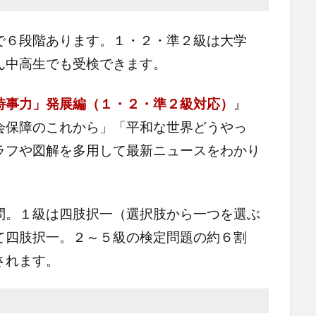
で６段階あります。１・２・準２級は大学
ん中高生でも受検できます。
時事力」発展編（１・２・準２級対応）
』
会保障のこれから」「平和な世界どうやっ
ラフや図解を多用して最新ニュースをわかり
。１級は四肢択一（選択肢から一つを選ぶ
て四肢択一。２～５級の検定問題の約６割
されます。