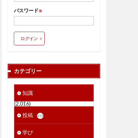
パスワード
※
ログイン
カテゴリー
知識
(2,016)
投稿
333
学び