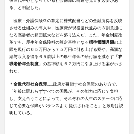
役世代中心となっている社会保障の構造を見直す必要があ
る」と明記した。
医療・介護保険料の算定に株式配当などの金融所得を反映
させる仕組みの導入や、医療費が現役世代並みの３割負担に
なる高齢者の範囲拡大などを盛り込んだ。また、年金制度改
革でも、厚生年金保険料の算定基準となる
標準報酬月額
の上
限を現行の６５万円から７５万円に引き上げる案や、高額な
給与収入を得る６５歳以上の厚生年金の給付額を減らす「
在
職老齢年金制度
」の基準額を６２万円に引き上げる案が示さ
れた。
＊
全世代型社会保障
……政府が目指す社会保障のあり方で、
「年齢に関わらずすべての国民が、その能力に応じて負担
し、支え合うことによって、それぞれの人生のステージに応
じて必要な保障がバランスよく 提供されること」と政府は説
明している。