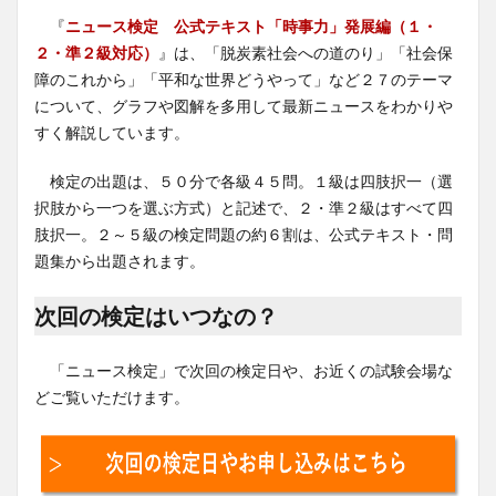
『
ニュース検定 公式テキスト「時事力」発展編（１・
２・準２級対応）
』は、「脱炭素社会への道のり」「社会保
障のこれから」「平和な世界どうやって」など２７のテーマ
について、グラフや図解を多用して最新ニュースをわかりや
すく解説しています。
検定の出題は、５０分で各級４５問。１級は四肢択一（選
択肢から一つを選ぶ方式）と記述で、２・準２級はすべて四
肢択一。２～５級の検定問題の約６割は、公式テキスト・問
題集から出題されます。
次回の検定はいつなの？
「ニュース検定」で次回の検定日や、お近くの試験会場な
どご覧いただけます。