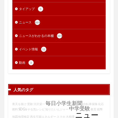
タイアップ
5
ニュース
689
ニュースがわかるの本棚
189
イベント情報
12
動画
3
人気のタグ
毎日小学生新聞
青天を衝け
受験
渋沢栄一
自転車保険
化石
中学受験
SDGs
燃料
やる気レシピ
知りたいんジャー
教育
紙幣
ニュー
地図地理検定
再生可能エネルギー
スマホ
大相撲