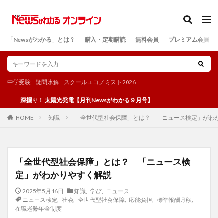
カテゴリー
「Newsがわかる」とは？
購入・定期購読
無料会員
プレミアム会員
検索
中学受験
疑問氷解
スクールエコノミスト2026
掘り！ 太陽光発電【月刊Newsがわかる９月号】
知識
「全世代型社会保障」とは？ 「ニュース検定」がわ
HOME
「全世代型社会保障」とは？ 「ニュース検
定」がわかりやすく解説
2025年5月16日
知識
,
学び
,
ニュース
ニュース検定
,
社会
,
全世代型社会保障
,
応能負担
,
標準報酬月額
,
在職老齢年金制度