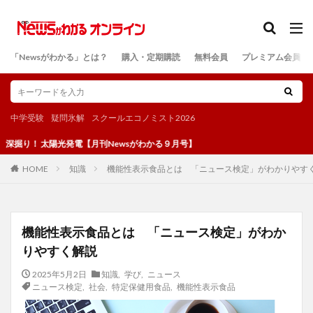
カテゴリー
「Newsがわかる」とは？
購入・定期購読
無料会員
プレミアム会員
検索
中学受験
疑問氷解
スクールエコノミスト2026
！ 太陽光発電【月刊Newsがわかる９月号】
知識
機能性表示食品とは 「ニュース検定」がわかりやす
HOME
機能性表示食品とは 「ニュース検定」がわか
りやすく解説
2025年5月2日
知識
,
学び
,
ニュース
ニュース検定
,
社会
,
特定保健用食品
,
機能性表示食品