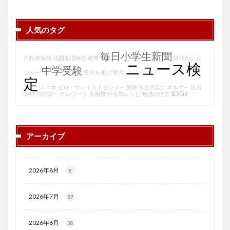
人気のタグ
毎日小学生新聞
自転車保険
地図地理検定
紙幣
知りたいん
ニュース検
中学受験
ジャー
青天を衝け
教育
定
スマホ
ゼロ・ウェイストセンター
受験
再生可能エネルギー
化石
SDGs
燃料
渋沢栄一
テレワーク
大相撲
やる気レシピ
勉強の仕方
アーカイブ
2026年8月
8
2026年7月
37
2026年6月
38