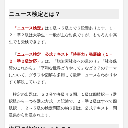
ニュース検定とは？
「ニュース検定」
は１級～５級まで６段階あります。１・
２・準２級は大学生・一般が主な対象ですが、もちろん中高
生でも受検できます。
『
ニュース検定 公式テキスト「時事力」発展編（１・
２・準２級対応）
』は、「脱炭素社会への道のり」「社会保
障のこれから」「平和な世界どうやって」など２７のテーマ
について、グラフや図解を多用して最新ニュースをわかりや
すく解説しています。
検定の出題は、５０分で各級４５問。１級は四肢択一（選
択肢から一つを選ぶ方式）と記述で、２・準２級はすべて四
肢択一。２～５級の検定問題の約６割は、公式テキスト・問
題集から出題されます。