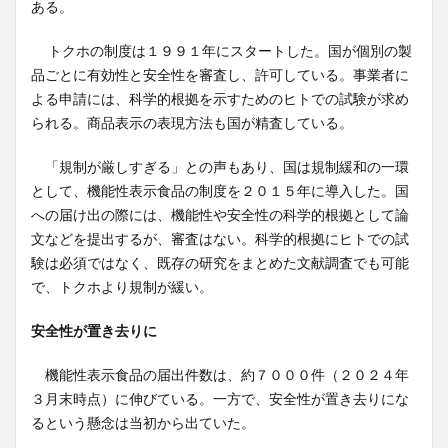
ある。
トクホの制度は１９９１年にスタートした。国が個別の製
品ごとに有効性と安全性を審査し、許可している。事業者に
よる申請には、科学的根拠を示すためのヒトでの試験が求め
られる。商品表示の表現方法も国が精査している。
「規制が厳しすぎる」との声もあり、国は規制緩和の一環
として、機能性表示食品の制度を２０１５年に導入した。国
への届け出の際には、機能性や安全性の科学的根拠として論
文などを提出するが、審査はない。科学的根拠にヒトでの試
験は必須ではなく、既存の研究をまとめた文献調査でも可能
で、トクホより規制が緩い。
安全性が置き去りに
機能性表示食品の届出件数は、約７０００件（２０２４年
３月末時点）に伸びている。一方で、安全性が置き去りにな
るという懸念は当初から出ていた。