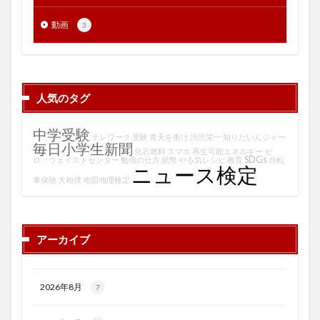
動画
3
人気のタグ
中学受験
テレワーク
受験
青天を衝け
渋沢栄一
知りたいんジャー
毎日小学生新聞
化石燃料
スマホ
再生可能エネルギー
ゼ
SDGs
ロ・ウェイストセンター
勉強の仕方
紙幣
やる気レシピ
教育
自転
ニュース検定
車保険
大相撲
地図地理検定
アーカイブ
2026年8月
7