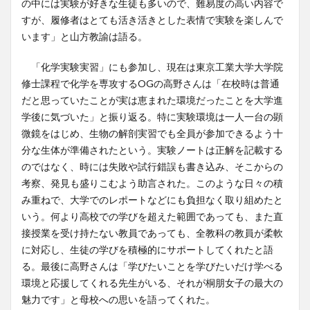
の中には実験が好きな生徒も多いので、難易度の高い内容で
すが、履修者はとても活き活きとした表情で実験を楽しんで
います」と山方教諭は語る。
「化学実験実習」にも参加し、現在は東京工業大学大学院
修士課程で化学を専攻するOGの高野さんは「在校時は普通
だと思っていたことが実は恵まれた環境だったことを大学進
学後に気づいた」と振り返る。特に実験環境は一人一台の顕
微鏡をはじめ、生物の解剖実習でも全員が参加できるよう十
分な生体が準備されたという。実験ノートは正解を記載する
のではなく、時には失敗や試行錯誤も書き込み、そこからの
考察、発見も盛りこむよう助言された。このような日々の積
み重ねで、大学でのレポートなどにも負担なく取り組めたと
いう。何より高校での学びを超えた範囲であっても、また直
接授業を受け持たない教員であっても、全教科の教員が柔軟
に対応し、生徒の学びを積極的にサポートしてくれたと語
る。最後に高野さんは「学びたいことを学びたいだけ学べる
環境と応援してくれる先生がいる、それが桐朋女子の最大の
魅力です」と母校への思いを語ってくれた。