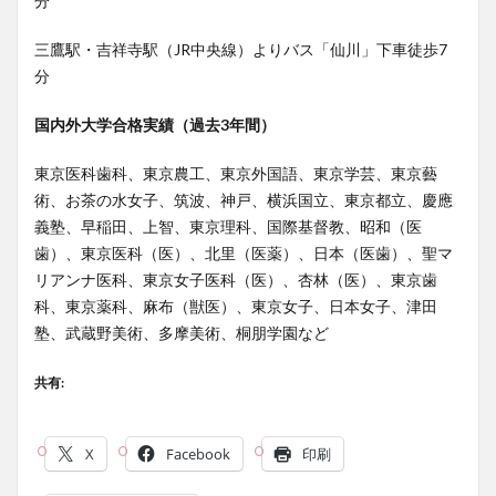
分
三鷹駅・吉祥寺駅（JR中央線）よりバス「仙川」下車徒歩7
分
国内外大学合格実績（過去
3
年間）
東京医科歯科、東京農工、東京外国語、東京学芸、東京藝
術、お茶の水女子、筑波、神戸、横浜国立、東京都立、慶應
義塾、早稲田、上智、東京理科、国際基督教、昭和（医
歯）、東京医科（医）、北里（医薬）、日本（医歯）、聖マ
リアンナ医科、東京女子医科（医）、杏林（医）、東京歯
科、東京薬科、麻布（獣医）、東京女子、日本女子、津田
塾、武蔵野美術、多摩美術、桐朋学園など
共有:
X
Facebook
印刷