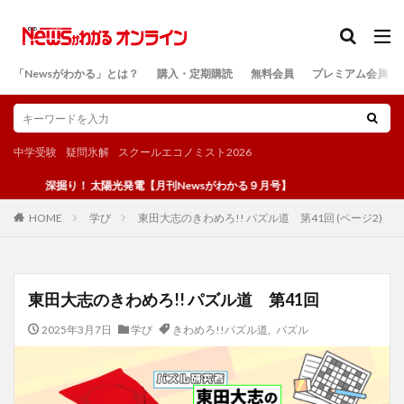
カテゴリー
「Newsがわかる」とは？
購入・定期購読
無料会員
プレミアム会員
検索
中学受験
疑問氷解
スクールエコノミスト2026
深掘り！ 太陽光発電【月刊Newsがわかる９月号】
学び
東田大志のきわめろ!! パズル道 第41回 (ページ2)
HOME
東田大志のきわめろ!! パズル道 第41回
2025年3月7日
学び
きわめろ!!パズル道
,
パズル