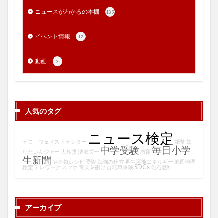
ニュースがわかるの本棚
189
イベント情報
12
動画
3
人気のタグ
ニュース検定
ゼロ・ウェイストセンター
紙幣
知
中学受験
毎日小学
りたいんジャー
大相撲
渋沢栄一
教育
生新聞
やる気レシピ
受験
勉強の仕方
再生可能エネルギー
地図地理
SDGs
検定
テレワーク
スマホ
青天を衝け
自転車保険
化石燃料
アーカイブ