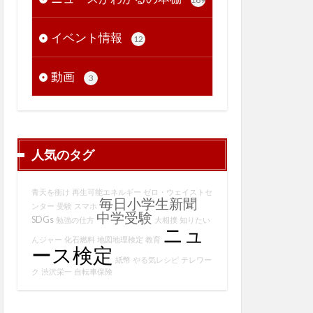
イベント情報
12
動画
3
人気のタグ
青天を衝け
再生可能エネルギー
ゼロ・ウェイストセ
毎日小学生新聞
ンター
受験
スマホ
中学受験
SDGs
勉強の仕方
大相撲
知りたい
ニュ
んジャー
化石燃料
地図地理検定
教育
ース検定
紙幣
やる気レシピ
テレワー
ク
渋沢栄一
自転車保険