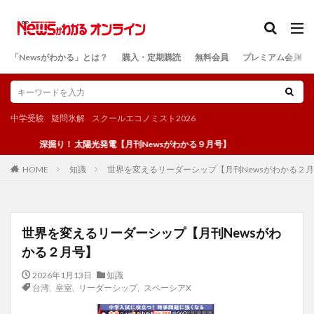
カテゴリー
「Newsがわかる」とは？
購入・定期購読
無料会員
プレミアム会員
検索
中学受験
疑問氷解
スクールエコノミスト2026
深掘り！ 太陽光発電【月刊Newsがわかる９月号】
知識
世界を変えるリーダーシップ【月刊Newsがわかる２
HOME
世界を変えるリーダーシップ【月刊Newsがわ
かる２月号】
2026年1月13日
知識
台湾
,
皇室
,
リーダーシップ
,
スペーシアX