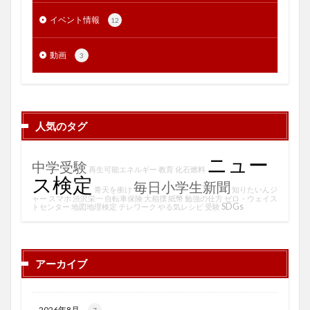
イベント情報
12
動画
3
人気のタグ
ニュー
中学受験
再生可能エネルギー
教育
化石燃料
ス検定
毎日小学生新聞
青天を衝け
知りたいんジ
ャー
スマホ
渋沢栄一
自転車保険
大相撲
紙幣
勉強の仕方
ゼロ・ウェイス
SDGs
トセンター
地図地理検定
テレワーク
やる気レシピ
受験
アーカイブ
2026年8月