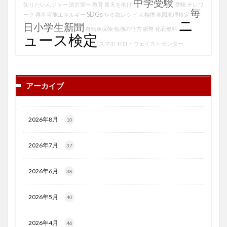
中学受験
知りたいんジャー
渋沢栄一
教育
青天を衝け
受験
テレワ
毎
SDGs
ーク
再生可能エネルギー
やる気レシピ
大相撲
地図地理検定
ニ
日小学生新聞
自転車保険
勉強の仕方
紙幣
化石燃料
ュース検定
スマホ
ゼロ・ウェイストセンター
アーカイブ
2026年8月
10
2026年7月
37
2026年6月
38
2026年5月
40
2026年4月
46