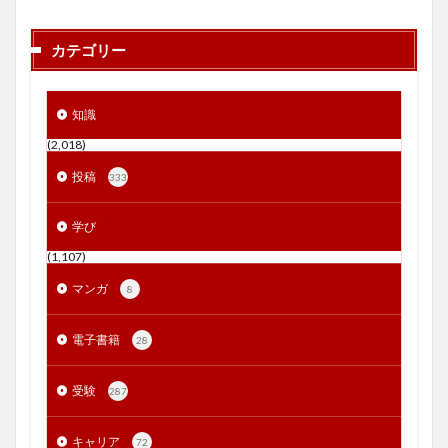
カテゴリー
知識
(2,018)
投稿
333
学び
(1,107)
マンガ
8
電子書籍
28
受験
287
キャリア
72