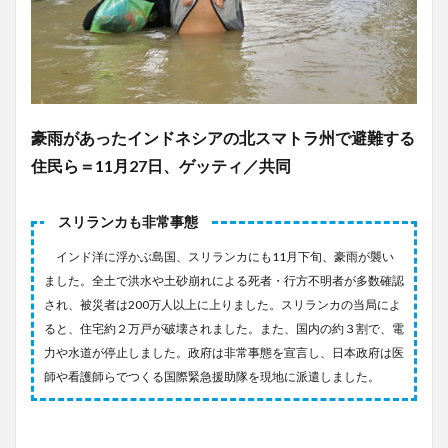
豪雨があったインドネシアの北スマトラ州で避難する
住民ら＝11月27日、ゲッティ／共同
スリランカも非常事態
インド洋に浮かぶ島国、スリランカにも11月下旬、豪雨が襲い
ました。全土で洪水や土砂崩れによる死者・行方不明者が多数確認
され、被災者は200万人以上に上りました。スリランカの当局によ
ると、住宅約２万戸が破壊されました。また、国内の約３割で、電
力や水道が停止しました。政府は非常事態を宣言し、日本政府は医
師や看護師らでつくる国際緊急援助隊を現地に派遣しました。