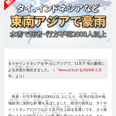
ちゅう
しん
がつ
げ
じゅん
ごう
う
タイやインドネシアを
中
心
にアジアで、11
月
下
旬
の
豪
雨
に
すい
がい
あい
つ
よる
水
害
が
相
次
ぎました。（
「Newsがわかる2026年２月
号」
より）
し
しゃ
ゆくえ
ふ
めい
しゃ
にん
い
じょう
のぼ
じゅう
みん
せい
かつ
ち
死
者
・
行方
不
明
者
は2000
人
以
上
に
上
り、
住
民
の
生
活
や
地
いき
けい
ざい
しん
こく
えい
きょう
およ
けい
ざい
そん
しつ
域
経
済
に
深
刻
な
影
響
を
及
ぼしました。
経
済
の
損
失
は、タイや
けい
ちょう
えん
うわ
まわ
み
とお
せい
インドネシアだけでも
計
３
兆
円
を
上
回
る
見
通
しです。タイ
政
ふ
まん
にん
い
じょう
えい
きょう
う
府
によると290
万
人
以
上
が
影
響
を
受
けたとされます。また、