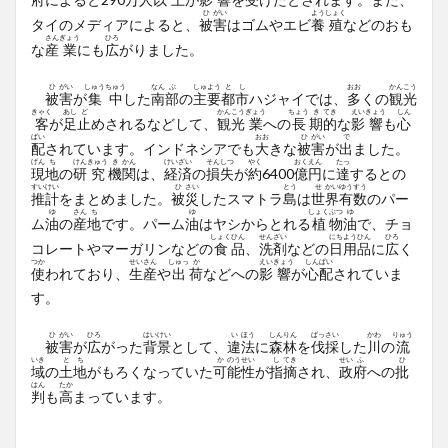
ひ
がい
よう
しょく
タイのメディアによると、
被
害
はゴムやエビ
養
殖
などのおも
さん
ぎょう
ひろ
な
産
業
にも
広
がりました。
ひ
がい
しゅう
ちゅう
なん
ぶ
しゅ
よう
と
し
おお
かん
こう
被
害
が
集
中
した
南
部
の
主
要
都
市
ハジャイでは、
多
くの
観
光
きゃく
あし
ど
かん
こう
ぎょう
ちょう
き
てき
えい
きょう
しん
客
が
足
止
めされるなどして、
観
光
業
への
長
期
的
な
影
響
も
心
ぱい
おお
ひ
がい
で
配
されています。インドネシアでも
大
きな
被
害
が
出
ました。
げん
ち
けん
きゅう
き
かん
けい
ざい
そん
しつ
やく
おく
えん
たっ
現
地
の
研
究
機
関
は、
経
済
の
損
失
が
約
6400
億
円
に
達
するとの
すい
けい
ひ
さい
とう
せ
かい
ゆう
すう
推
計
をまとめました。
被
災
したスマトラ
島
は
世
界
有
数
のパー
ゆ
さん
ち
ゆ
しょく
ぶつ
ゆ
ム
油
の
産
地
です。パーム
油
はヤシからとれる
植
物
油
で、チョ
しょく
ひん
せん
ざい
にち
よう
ひん
ひろ
コレートやマーガリンなどの
食
品
、
洗
剤
などの
日
用
品
に
広
く
つか
せい
さん
しゅっ
か
えい
きょう
しん
ぱい
使
われており、
生
産
や
出
荷
などへの
影
響
が
心
配
されていま
す。
ひ
がい
ひろ
はい
けい
い
ほう
しん
りん
ばっ
さい
かわ
りゅう
被
害
が
広
がった
背
景
として、
違
法
に
森
林
を
伐
採
した
川
の
流
いき
と
ち
か
のう
せい
し
てき
せい
ふ
ひ
域
の
土
地
がもろくなっていた
可
能
性
が
指
摘
され、
政
府
への
批
はん
たか
判
も
高
まっています。