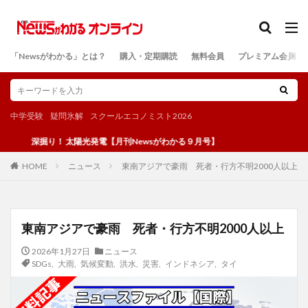
カテゴリー
「Newsがわかる」とは？
購入・定期購読
無料会員
プレミアム会員
検索
中学受験
疑問氷解
スクールエコノミスト2026
掘り！ 太陽光発電【月刊Newsがわかる９月号】
ニュース
東南アジアで豪雨 死者・行方不明2000人以上
HOME
東南アジアで豪雨 死者・行方不明2000人以上
2026年1月27日
ニュース
SDGs
,
大雨
,
気候変動
,
洪水
,
災害
,
インドネシア
,
タイ