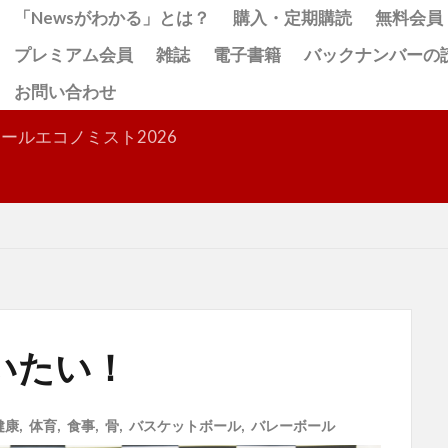
「Newsがわかる」とは？
購入・定期購読
無料会員
プレミアム会員
雑誌
電子書籍
バックナンバーの
お問い合わせ
検索
ールエコノミスト2026
いたい！
健康
,
体育
,
食事
,
骨
,
バスケットボール
,
バレーボール