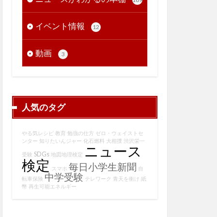
イベント情報
12
動画
3
人気のタグ
やる気レシピ
教育
勉強の仕方
ゼロ・ウェイストセ
ンター
知りたいんジャー
化石燃料
大相撲
渋沢栄一
ニュース
SDGs
受験
地図地理検定
検定
毎日小学生新聞
スマホ
自
中学受験
転車保険
テレワーク
青天を衝け
紙
幣
再生可能エネルギー