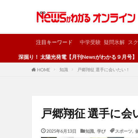
カテゴリー
注目キーワード
中学受験
疑問氷解
スク
り！ 太陽光発電【月刊Newsがわかる９月号】
知識
戸郷翔征 選手に会いたい！
HOME
戸郷翔征 選手に会
2025年6月13日
知識
,
学び
スポーツ
,