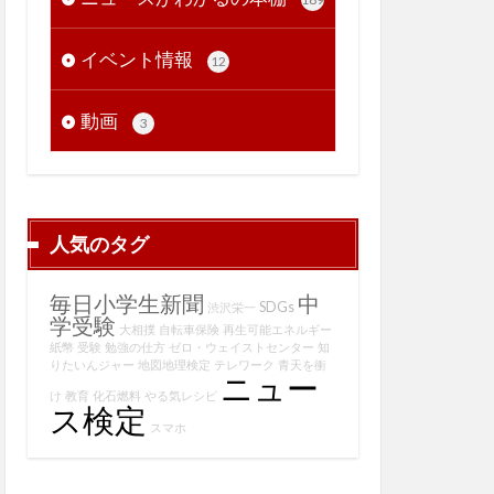
イベント情報
12
動画
3
人気のタグ
毎日小学生新聞
中
SDGs
渋沢栄一
学受験
大相撲
自転車保険
再生可能エネルギー
紙幣
受験
勉強の仕方
ゼロ・ウェイストセンター
知
りたいんジャー
地図地理検定
テレワーク
青天を衝
ニュー
け
教育
化石燃料
やる気レシピ
ス検定
スマホ