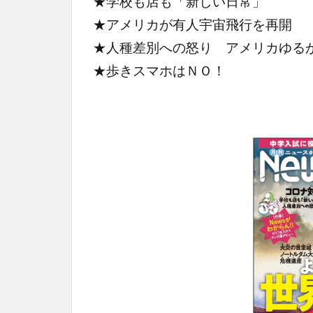
★学校も店も「新しい日常」
★アメリカが有人宇宙飛行を再開
★人種差別への怒り アメリカゆる
★歩きスマホはＮＯ！