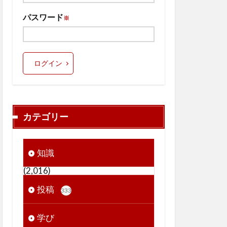
パスワード
※
ログイン
カテゴリー
知識
(2,016)
投稿
333
学び