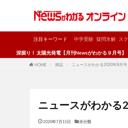
カテゴリー
注目キーワード
中学受験
疑問氷解
スク
り！ 太陽光発電【月刊Newsがわかる９月号】
雑誌
ニュースがわかる2020年8月号
HOME
ニュースがわかる2
2020年7月15日
未分類