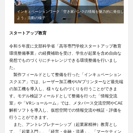
インキュベーションワーク「空き家バンクの情報を魅力的に発信し
よう」活動の様子
スタートアップ教育
令和５年度に文部科学省「高等専門学校スタートアップ教育
環境整備事業」の経費補助を受け、学生が起業を含め自由な
発想でものづくりにチャレンジできる環境整備を行いまし
た。
製作フィールドとして整備を行った「インキュベーション
スクエア」では、レーザー加工機やUVプリンターなど最先端
の加工機を導入し、様々なものづくりを行うことができま
す。モデル検証フィールドとして整備を行った「情報交流
室」や「VRショールーム」では、メタバース交流空間やCAE
解析ソフトを導入し、仮想空間での情報交流や検証・評価を
行うことができます。
また、アントレプレナーシップ（起業家精神）教育とし
て、「起業入門」、「経営・金融・流通」、「マーケティン