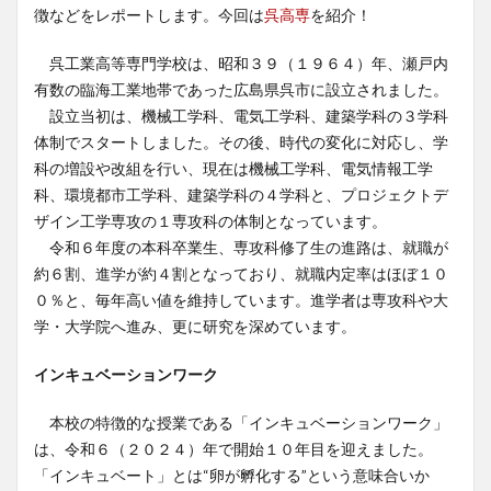
徴などをレポートします。今回は
呉高専
を紹介！
呉工業高等専門学校は、昭和３９（１９６４）年、瀬戸内
有数の臨海工業地帯であった広島県呉市に設立されました。
設立当初は、機械工学科、電気工学科、建築学科の３学科
体制でスタートしました。その後、時代の変化に対応し、学
科の増設や改組を行い、現在は機械工学科、電気情報工学
科、環境都市工学科、建築学科の４学科と、プロジェクトデ
ザイン工学専攻の１専攻科の体制となっています。
令和６年度の本科卒業生、専攻科修了生の進路は、就職が
約６割、進学が約４割となっており、就職内定率はほぼ１０
０％と、毎年高い値を維持しています。進学者は専攻科や大
学・大学院へ進み、更に研究を深めています。
インキュベーションワーク
本校の特徴的な授業である「インキュベーションワーク」
は、令和６（２０２４）年で開始１０年目を迎えました。
「インキュベート」とは“卵が孵化する”という意味合いか