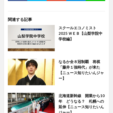
関連する記事
スクールエコノミスト
2025 ＷＥＢ【山梨学院中
学校編】
なるか全８冠制覇 将棋
「藤井１強時代」が来た
【ニュース知りたいんジャ
ー】
北海道新幹線 開業から10
年 どうなる？ 札幌への
延伸【ニュース知りたいん
ジャー】