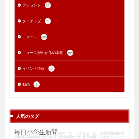
プレゼント
20
タイアップ
5
ニュース
688
ニュースがわかるの本棚
189
イベント情報
12
動画
3
人気のタグ
毎日小学生新聞
ゼロ・ウェイストセンター
地図地理検定
大
SDGs
相撲
勉強の仕方
教育
自転車保険
紙幣
化石燃料
知りたいんジャー