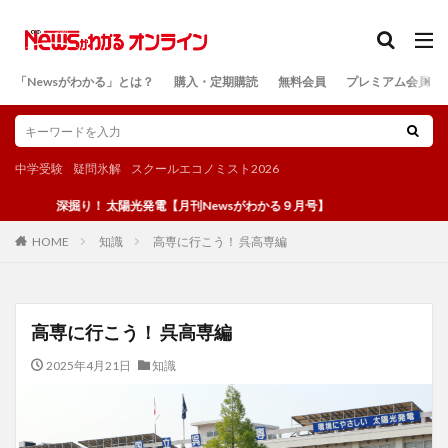
カテゴリー
「Newsがわかる」とは？
購入・定期購読
無料会員
プレミアム会員
検索
中学受験
疑問氷解
スクールエコノミスト2026
深掘り！ 太陽光発電【月刊Newsがわかる９月号】
知識
高専に行こう！ 呉高専編
HOME
高専に行こう！ 呉高専編
2025年4月21日
知識