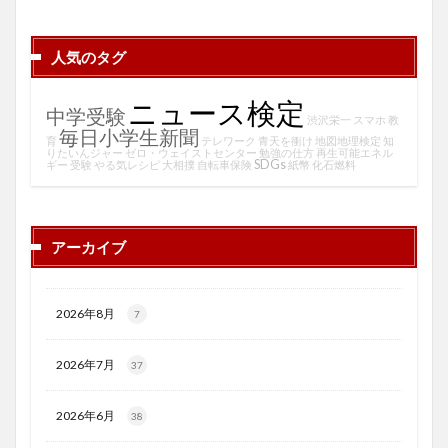
人気のタグ
ニュース検定
中学受験
渋沢栄一
スマホ
教
毎日小学生新聞
育
テレワーク
青天を衝け
地図地理検定
知
りたいんジャー
ゼロ・ウェイストセンター
勉強の仕方
再生可能エネル
SDGs
ギー
受験
やる気レシピ
大相撲
自転車保険
紙幣
化石燃料
アーカイブ
2026年8月
7
2026年7月
37
2026年6月
38