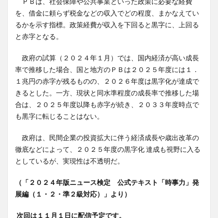
ＰＢは、社会保障や公共事業といった政策に必要な経費
を、借金に頼らず税金などの収入でどの程度、まかなえてい
るかを示す指標。政策経費が収入を下回ると黒字に、上回る
と赤字となる。
政府の試算（２０２４年１月）では、国内経済が高い成長
率で推移した場合、国と地方のＰＢは２０２５年度には１．
１兆円の赤字が残るものの、２０２６年度は黒字化が達成で
きるとした。一方、現状と同水準程度の成長率で推移した場
合は、２０２５年度以降も赤字が続き、２０３３年度時点で
も黒字に転じることはない。
政府は、民間企業の投資拡大に伴う経済成長や歳出改革の
徹底などによって、２０２５年度の黒字化 達成も視野に入る
としているが、実現性は不透明だ。
（「２０２４年版ニュース検定 公式テキスト「時事力」発
展編（１・２・準２級対応）」より）
次回は１１月１日に配信予定です。