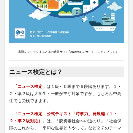
書影をクリックすると本の通販サイト｢Amazon｣のサイトにジャンプします
ニュース検定とは？
「ニュース検定」
は１級～５級まで６段階あります。１・
２・準２級は大学生・一般が主な対象ですが、もちろん中高
生でも受検できます。
『
ニュース検定 公式テキスト「時事力」発展編（１・
２・準２級対応）
』は、「脱炭素社会への道のり」「社会保
障のこれから」「平和な世界どうやって」など２７のテーマ