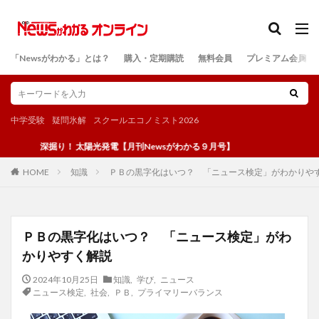
カテゴリー
「Newsがわかる」とは？
購入・定期購読
無料会員
プレミアム会員
検索
中学受験
疑問氷解
スクールエコノミスト2026
深掘り！ 太陽光発電【月刊Newsがわかる９月号】
知識
ＰＢの黒字化はいつ？ 「ニュース検定」がわかりや
HOME
ＰＢの黒字化はいつ？ 「ニュース検定」がわ
かりやすく解説
2024年10月25日
知識
,
学び
,
ニュース
ニュース検定
,
社会
,
ＰＢ
,
プライマリーバランス