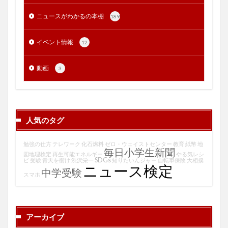
ニュースがわかるの本棚
189
イベント情報
12
動画
3
人気のタグ
勉強の仕方
テレワーク
化石燃料
ゼロ・ウェイストセンター
教育
紙幣
地
毎日小学生新聞
図地理検定
再生可能エネルギー
やる気レシ
SDGs
ピ
受験
青天を衝け
渋沢栄一
知りたいんジャー
自転車保険
大相撲
ニュース検定
中学受験
スマホ
アーカイブ