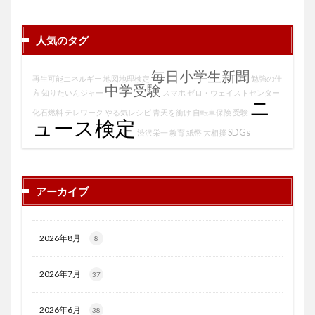
人気のタグ
毎日小学生新聞
再生可能エネルギー
地図地理検定
勉強の仕
中学受験
方
知りたいんジャー
スマホ
ゼロ・ウェイストセンター
ニ
化石燃料
テレワーク
やる気レシピ
青天を衝け
自転車保険
受験
ュース検定
SDGs
渋沢栄一
教育
紙幣
大相撲
アーカイブ
2026年8月
8
2026年7月
37
2026年6月
38