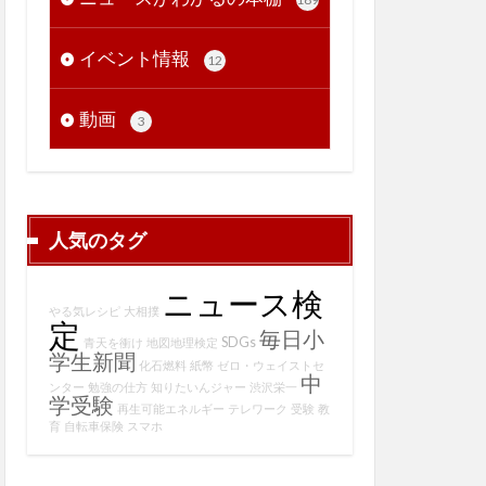
イベント情報
12
動画
3
人気のタグ
ニュース検
やる気レシピ
大相撲
定
毎日小
SDGs
青天を衝け
地図地理検定
学生新聞
化石燃料
紙幣
ゼロ・ウェイストセ
中
ンター
勉強の仕方
知りたいんジャー
渋沢栄一
学受験
再生可能エネルギー
テレワーク
受験
教
育
自転車保険
スマホ