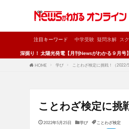
カテゴリー
注目キーワード
中学受験
疑問氷解
スク
掘り！ 太陽光発電【月刊Newsがわかる９月号】
学び
ことわざ検定に挑戦！（2022/5
HOME
ことわざ検定に挑戦！
2022年5月25日
学び
ことわざ検定