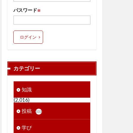
パスワード
※
ログイン
カテゴリー
知識
(2,016)
投稿
333
学び