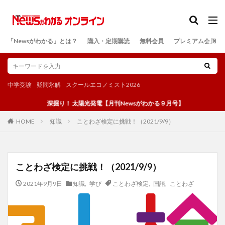
カテゴリー
「Newsがわかる」とは？
購入・定期購読
無料会員
プレミアム会員
検索
中学受験
疑問氷解
スクールエコノミスト2026
深掘り！ 太陽光発電【月刊Newsがわかる９月号】
知識
ことわざ検定に挑戦！（2021/9/9）
HOME
ことわざ検定に挑戦！（2021/9/9）
2021年9月9日
知識
,
学び
ことわざ検定
,
国語
,
ことわざ