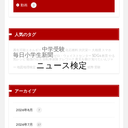
動画
3
人気のタグ
中学受験
再生可能エネルギー
化石燃料
渋沢栄一
大相撲
スマホ
毎日小学生新聞
SDGs
ゼロ・ウェイストセンター
教育
やる
気レシピ
勉強の仕方
自転車保険
テレワーク
青天を衝け
知りたいんジャ
ニュース検定
ー
地図地理検定
紙幣
受験
アーカイブ
2026年8月
7
2026年7月
37