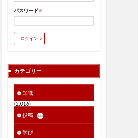
パスワード
※
ログイン
カテゴリー
知識
(2,016)
投稿
333
学び