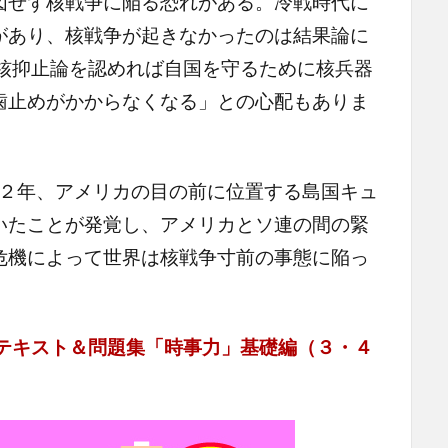
図せず核戦争に陥る恐れがある。冷戦時代に
があり、核戦争が起きなかったのは結果論に
「核抑止論を認めれば自国を守るために核兵器
歯止めがかからなくなる」との心配もありま
６２年、アメリカの目の前に位置する島国キュ
いたことが発覚し、アメリカとソ連の間の緊
危機によって世界は核戦争寸前の事態に陥っ
テキスト＆問題集「時事力」基礎編（３・４