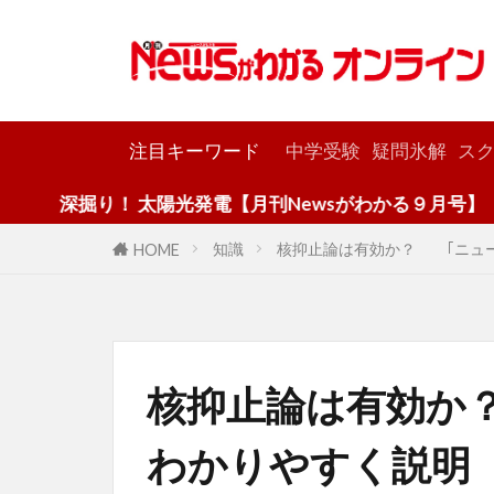
カテゴリー
注目キーワード
中学受験
疑問氷解
スク
！ 太陽光発電【月刊Newsがわかる９月号】
知識
核抑止論は有効か？ ｢ニュー
HOME
核抑止論は有効か
わかりやすく説明