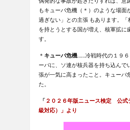
偶発的な事故が起きたりすれば、意
もキューバ危機（＊）のような場面
過ぎない」との主張 もあります。
を持とうとする国が増え、核軍拡に
す。
＊
キューバ危機
……冷戦時代の１９
ーバに、ソ連が核兵器を持ち込んで
張が一気に高まったこと。キューバ
た。
「
２０２６年版ニュース検定 公式
級対応）」より