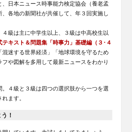
と、日本ニュース時事能力検定協会（養老孟
所、各地の新聞社が共催して、年３回実施し
４級は主に中学生以上、３級は中高校生以
式テキスト＆問題集「時事力」基礎編（３･４
「混迷する世界経済」「地球環境を守るため
ラフや図解を多用して最新ニュースをわかり
。４級と３級は四つの選択肢から一つを選
されます。
よう！