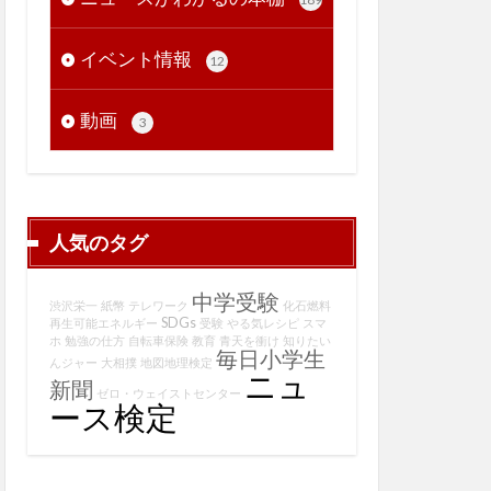
イベント情報
12
動画
3
人気のタグ
中学受験
渋沢栄一
紙幣
テレワーク
化石燃料
SDGs
再生可能エネルギー
受験
やる気レシピ
スマ
ホ
勉強の仕方
自転車保険
教育
青天を衝け
知りたい
毎日小学生
んジャー
大相撲
地図地理検定
ニュ
新聞
ゼロ・ウェイストセンター
ース検定