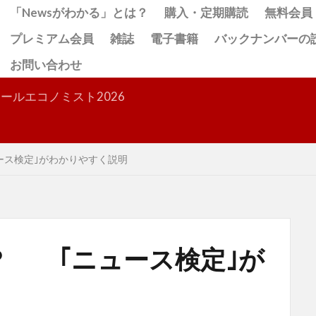
「Newsがわかる」とは？
購入・定期購読
無料会員
プレミアム会員
雑誌
電子書籍
バックナンバーの
お問い合わせ
検索
ールエコノミスト2026
ス検定｣がわかりやすく説明
？ ｢ニュース検定｣が