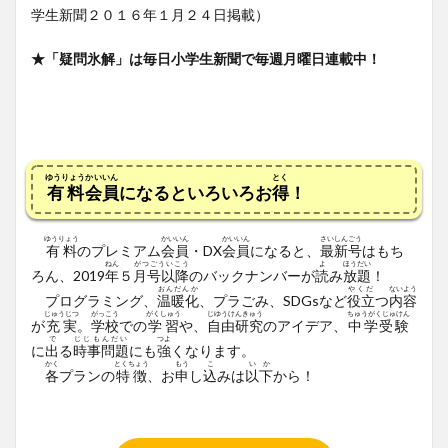
学生新聞２０１６年１月２４日掲載）
★「疑問氷解」は毎日小学生新聞で毎週月曜日連載中！
ゆうりょう
かいいん
とく
有料
会員
になるといろいろお
得
！
ゆうりょう
かいいん
かいいん
さいしんごう
有料
のプレミアム
会員
・DX
会員
になると、
最新号
はもち
ねん
がつごういこう
よ
ほうだい
ろん、2019
年
５
月号以降
のバックナンバーが
読
み
放題
！
おんだんか
やくだ
ないよう
プログラミング、
温暖化
、プラごみ、SDGsなど
役立
つ
内容
じゅうじつ
がっこう
がくしゅう
じゆうけんきゅう
ちゅうがくじゅけん
が
充実
。
学校
での
学習
や、
自由研究
のアイデア、
中学受験
で
じじもんだい
つよ
に
出
る
時事問題
にも
強
くなります。
かく
とくちょう
もう
こ
いか
各
プランの
特徴
、お
申
し
込
みは
以下
から！