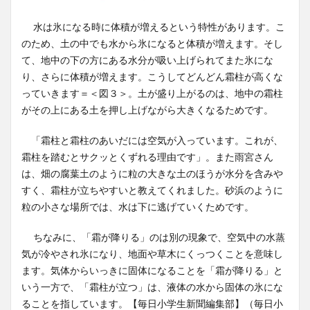
水は氷になる時に体積が増えるという特性があります。こ
のため、土の中でも水から氷になると体積が増えます。そし
て、地中の下の方にある水分が吸い上げられてまた氷にな
り、さらに体積が増えます。こうしてどんどん霜柱が高くな
っていきます＝＜図３＞。土が盛り上がるのは、地中の霜柱
がその上にある土を押し上げながら大きくなるためです。
「霜柱と霜柱のあいだには空気が入っています。これが、
霜柱を踏むとサクッとくずれる理由です」。また雨宮さん
は、畑の腐葉土のように粒の大きな土のほうが水分を含みや
すく、霜柱が立ちやすいと教えてくれました。砂浜のように
粒の小さな場所では、水は下に逃げていくためです。
ちなみに、「霜が降りる」のは別の現象で、空気中の水蒸
気が冷やされ氷になり、地面や草木にくっつくことを意味し
ます。気体からいっきに固体になることを「霜が降りる」と
いう一方で、「霜柱が立つ」は、液体の水から固体の氷にな
ることを指しています。【毎日小学生新聞編集部】（毎日小