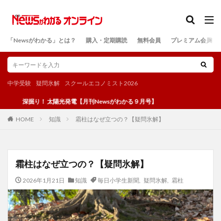
カテゴリー
「Newsがわかる」とは？
購入・定期購読
無料会員
プレミアム会員
検索
中学受験
疑問氷解
スクールエコノミスト2026
深掘り！ 太陽光発電【月刊Newsがわかる９月号】
知識
霜柱はなぜ立つの？【疑問氷解】
HOME
霜柱はなぜ立つの？【疑問氷解】
2026年1月21日
知識
毎日小学生新聞
,
疑問氷解
,
霜柱