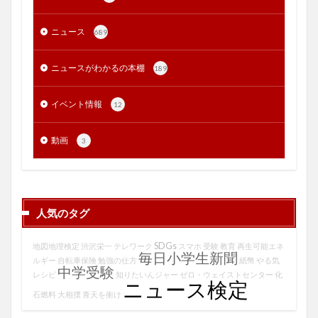
ニュース
689
ニュースがわかるの本棚
189
イベント情報
12
動画
3
人気のタグ
SDGs
地図地理検定
渋沢栄一
テレワーク
スマホ
受験
教育
再生可能エネ
毎日小学生新聞
ルギー
自転車保険
勉強の仕方
紙幣
やる気
中学受験
レシピ
知りたいんジャー
ゼロ・ウェイストセンター
化
ニュース検定
石燃料
大相撲
青天を衝け