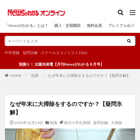
カテゴリー
「Newsがわかる」とは？
購入・定期購読
無料会員
プレミアム会員
検索
中学受験
疑問氷解
スクールエコノミスト2026
深掘り！ 太陽光発電【月刊Newsがわかる９月号】
知識
なぜ年末に大掃除をするのですか？【疑問氷解】
HOME
なぜ年末に大掃除をするのですか？【疑問氷
解】
2025年12月24日
知識
毎日小学生新聞
,
疑問氷解
,
大掃除