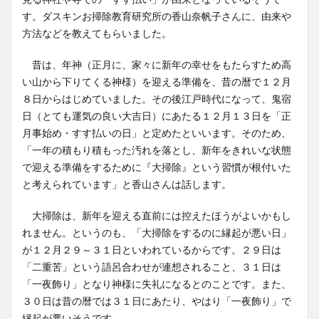
す。ダスキンお掃除教育研究所の香山奈帆子さんに、由来や
方法などを教えてもらいました。
昔は、年神（正月に、家々に新年の幸せをもたらすため高
い山から下りてくる神様）を迎える準備を、昔の暦で１２月
８日からはじめていました。その後江戸時代になって、鬼宿
日（とても運気の良い大吉日）にあたる１２月１３日を「正
月事始め・すす払いの日」と定めたといいます。そのため、
「一年の積もり積もった汚れを落とし、新年をきれいな状態
で迎える準備をするために『大掃除』という習慣が根付いた
と考えられています」と香山さんは話します。
大掃除は、新年を迎える直前には控えたほうがよいかもし
れません。というのも、「大掃除をするのに縁起が悪い日」
が１２月２９～３１日といわれているからです。２９日は
「二重苦」という語呂合わせが連想されること、３１日は
「一夜飾り」となり神様に失礼になるとのことです。また、
３０日は昔の暦では３１日にあたり、やはり「一夜飾り」で
縁起が悪いそうです。