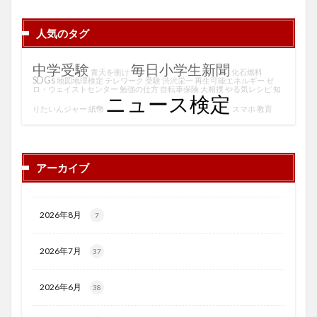
人気のタグ
中学受験
毎日小学生新聞
青天を衝け
化石燃料
SDGs
地図地理検定
テレワーク
受験
渋沢栄一
再生可能エネルギー
ゼ
ロ・ウェイストセンター
勉強の仕方
自転車保険
大相撲
やる気レシピ
知
ニュース検定
りたいんジャー
紙幣
スマホ
教育
アーカイブ
2026年8月
7
2026年7月
37
2026年6月
38