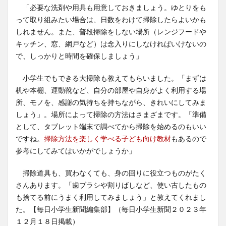
「必要な洗剤や用具も用意しておきましょう。ゆとりをも
って取り組みたい場合は、日数をわけて掃除したらよいかも
しれません。また、普段掃除をしない場所（レンジフードや
キッチン、窓、網戸など）は念入りにしなければいけないの
で、しっかりと時間を確保しましょう」
小学生でもできる大掃除も教えてもらいました。「まずは
机や本棚、運動靴など、自分の部屋や自身がよく利用する場
所、モノを、感謝の気持ちを持ちながら、きれいにしてみま
しょう」。場所によって掃除の方法はさまざまです。「準備
として、タブレット端末で調べてから掃除を始めるのもいい
ですね。
掃除方法を楽しく学べる子ども向け教材
もあるので
参考にしてみてはいかがでしょうか」
掃除道具も、買わなくても、身の回りに役立つものがたく
さんあります。「歯ブラシや割りばしなど、使い古したもの
も捨てる前にうまく利用してみましょう」と教えてくれまし
た。【毎日小学生新聞編集部】（毎日小学生新聞２０２３年
１２月１８日掲載）