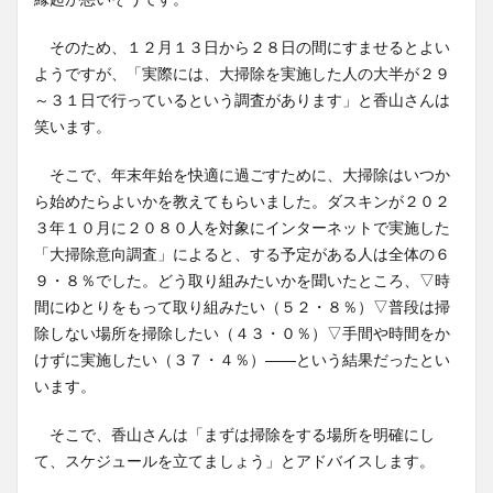
そのため、１２月１３日から２８日の間にすませるとよい
ようですが、「実際には、大掃除を実施した人の大半が２９
～３１日で行っているという調査があります」と香山さんは
笑います。
そこで、年末年始を快適に過ごすために、大掃除はいつか
ら始めたらよいかを教えてもらいました。ダスキンが２０２
３年１０月に２０８０人を対象にインターネットで実施した
「大掃除意向調査」によると、する予定がある人は全体の６
９・８％でした。どう取り組みたいかを聞いたところ、▽時
間にゆとりをもって取り組みたい（５２・８％）▽普段は掃
除しない場所を掃除したい（４３・０％）▽手間や時間をか
けずに実施したい（３７・４％）――という結果だったとい
います。
そこで、香山さんは「まずは掃除をする場所を明確にし
て、スケジュールを立てましょう」とアドバイスします。