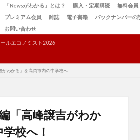
「Newsがわかる」とは？
購入・定期購読
無料会員
プレミアム会員
雑誌
電子書籍
バックナンバーの
お問い合わせ
検索
ールエコノミスト2026
譲吉がわかる」を高岡市内の中学校へ！
別編「高峰譲吉がわか
中学校へ！