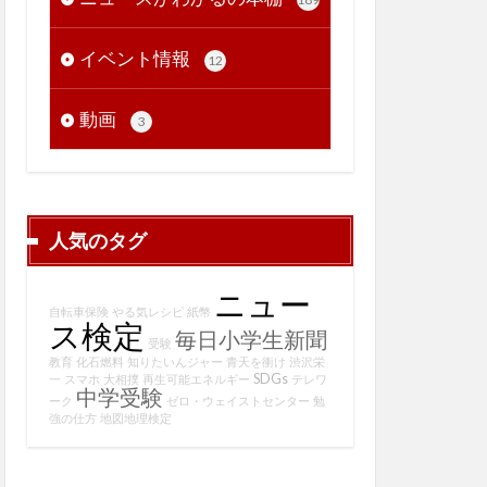
イベント情報
12
動画
3
人気のタグ
ニュー
自転車保険
やる気レシピ
紙幣
ス検定
毎日小学生新聞
受験
教育
化石燃料
知りたいんジャー
青天を衝け
渋沢栄
SDGs
一
スマホ
大相撲
再生可能エネルギー
テレワ
中学受験
ーク
ゼロ・ウェイストセンター
勉
強の仕方
地図地理検定