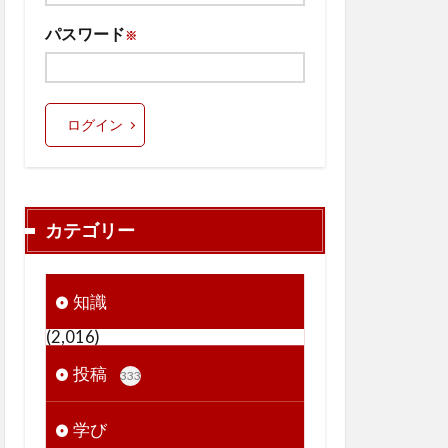
パスワード
※
ログイン
カテゴリー
知識
(2,016)
投稿
333
学び