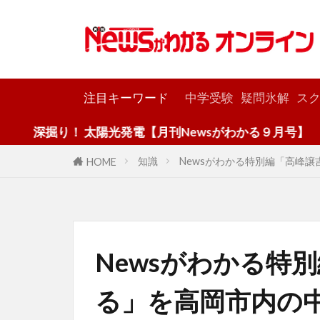
カテゴリー
注目キーワード
中学受験
疑問氷解
スク
り！ 太陽光発電【月刊Newsがわかる９月号】
知識
Newsがわかる特別編「高峰
HOME
Newsがわかる特
る」を高岡市内の