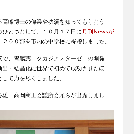
高峰博士の偉業や功績を知ってもらおう
のひとつとして、１０月１７日に
月刊Newsが
１２００部を市内の中学校に寄贈しました。
で、胃腸薬「タカジアスターゼ」の開発
抽出・結晶化に世界で初めて成功させたほ
として力を尽くしました。
谷雄一高岡商工会議所会頭らが出席しまし