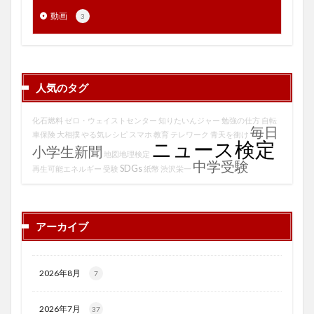
動画
3
人気のタグ
化石燃料
ゼロ・ウェイストセンター
知りたいんジャー
勉強の仕方
自転
毎日
車保険
大相撲
やる気レシピ
スマホ
教育
テレワーク
青天を衝け
ニュース検定
小学生新聞
地図地理検定
中学受験
SDGs
再生可能エネルギー
受験
紙幣
渋沢栄一
アーカイブ
2026年8月
7
2026年7月
37