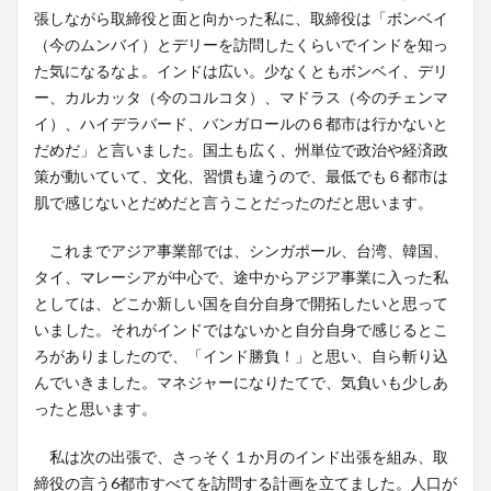
張しながら取締役と面と向かった私に、取締役は「ボンベイ
（今のムンバイ）とデリーを訪問したくらいでインドを知っ
た気になるなよ。インドは広い。少なくともボンベイ、デリ
ー、カルカッタ（今のコルコタ）、マドラス（今のチェンマ
イ）、ハイデラバード、バンガロールの６都市は行かないと
だめだ」と言いました。国土も広く、州単位で政治や経済政
策が動いていて、文化、習慣も違うので、最低でも６都市は
肌で感じないとだめだと言うことだったのだと思います。
これまでアジア事業部では、シンガポール、台湾、韓国、
タイ、マレーシアが中心で、途中からアジア事業に入った私
としては、どこか新しい国を自分自身で開拓したいと思って
いました。それがインドではないかと自分自身で感じるとこ
ろがありましたので、「インド勝負！」と思い、自ら斬り込
んでいきました。マネジャーになりたてで、気負いも少しあ
ったと思います。
私は次の出張で、さっそく１か月のインド出張を組み、取
締役の言う6都市すべてを訪問する計画を立てました。人口が