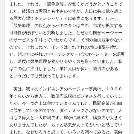
ました。それは、「競争原理」が働くかどうかということで
した。経済力は両国とも小さいですが、人口は共に億を超え
る巨大市場でポテンシャリティは確実にあります。しかし、
「競争原理」の観点からパキスタンは当面、市場が拡大する
可能性がほぼないと判断しました。なぜなら国がページャー
のサービスを牛耳っていたからです。民間の自由競争がない
のです。それに比べ、インドはそれぞれの州に権限を持た
せ、州ごとに4社ほどページングサービスオペレーターを認可
し、適度に競争原理を働かせるやり方を取っていました。私
はこの点に注目しました。単に人口が多い、経済力がある、
というだけでは見誤ってしまいます。
実は、我々のインドネシアのページャー事業は、１９９０
年くらいから参入し、数億円規模のビジネスを行っていまし
たが、今一つ売上は伸びていませんでした。民間企業が自由
に競争しているのですが、ダイナミックさがないのです。人
口も２億人と巨大市場です。確かに経済力、購買力が大きく
ありませんでしたが、もっと活気があってもいいと感じてい
ました。なぜだろうと思って、いろいろ調べてみると、表向