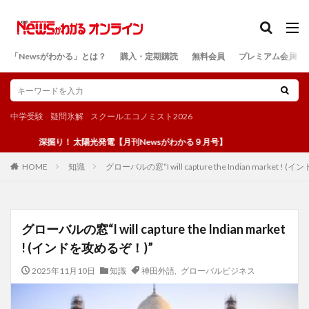
カテゴリー
「Newsがわかる」とは？
購入・定期購読
無料会員
プレミアム会員
検索
中学受験
疑問氷解
スクールエコノミスト2026
深掘り！ 太陽光発電【月刊Newsがわかる９月号】
知識
グローバルの窓“I will capture the Indian market !
HOME
グローバルの窓“I will capture the Indian market
! (インドを攻めるぞ！)”
2025年11月10日
知識
神田外語
,
グローバルビジネス