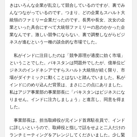
きはいろんな企業が乱立して競合しているのですが、裏でみ
んなつながっているのです。つまり、どの企業もスハルト大
統領のファミリー企業だったのです。長男や長女、次女の企
業といった具合にすべて大統領ファミリーの息のかかった企
業なんです。激しい競争にならない、裏で調整しながらビジ
ネスが進むという一種の談合的な市場でした。
私がインドに注目したのは「競争原理が適度に効く市場」
ということでした。パキスタンは問題外でしたが、億単位ビ
ジネスのインドネシアですらスハルト大統領が続く限り、市
場がダイナミックに動くことはないと踏んでいました。私が
インドにのめり込んだ背景は、まさにこの点にありました。
私はアジア事業部の事業部長に「パキスタンはビジネスにな
りません。インドに注力しましょう」と進言し、同意を得ま
した。
事業部長は、担当取締役が元インド首席駐在員で、インド
に詳しいというので、取締役と指しで話をせよと二人だけの
ランチミーティングをアレンジしてくださいました。少し緊