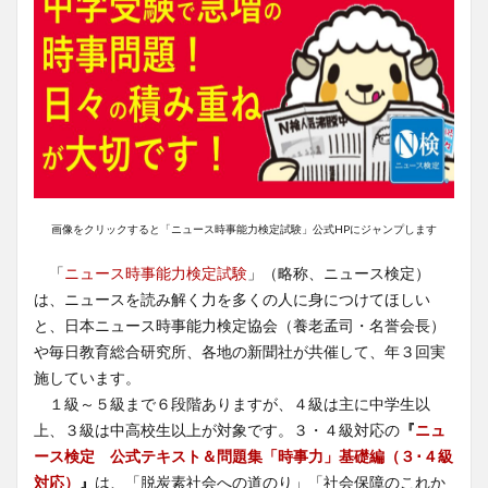
画像をクリックすると「ニュース時事能力検定試験」公式HPにジャンプします
「
ニュース時事能力検定試験
」（略称、ニュース検定）
は、ニュースを読み解く力を多くの人に身につけてほしい
と、日本ニュース時事能力検定協会（養老孟司・名誉会長）
や毎日教育総合研究所、各地の新聞社が共催して、年３回実
施しています。
１級～５級まで６段階ありますが、４級は主に中学生以
上、３級は中高校生以上が対象です。３・４級対応の
『
ニュ
ース検定 公式テキスト＆問題集「時事力」基礎編（３･４級
対応）
』
は、「脱炭素社会への道のり」「社会保障のこれか