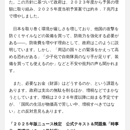
た。この方針に基づいて政府は、２０２３年度から予算の増
額に取り組み、２０２５年度当初予算案では約８．７兆円ま
で増やしました。
日本を取り巻く環境が厳しさを増しており、他国の攻撃を
防ぐミサイルなどの装備を買って、防衛力を強化する必要が
ある――。防衛費を増やす理由として、政府はこのように説
明しています。しかし、「周辺の国々との緊張をかえって高
める恐れがある」「少子化で自衛隊員のなり手が足りず、装
備を買っても使えるのか」などと不安や批判の声も聞かれま
す。
また、必要なお金（財源）はどうするのか、という課題も
あります。政府は支出の無駄を削るほか、増税などでまかな
うとしています。増税は２０２６年度以降に始まる予定です
が、「国民の生活が物価高で苦しい中、増税すべきではな
い」との反対意見もあります。
「２０２５年版ニュース検定 公式テキスト＆問題集「時事