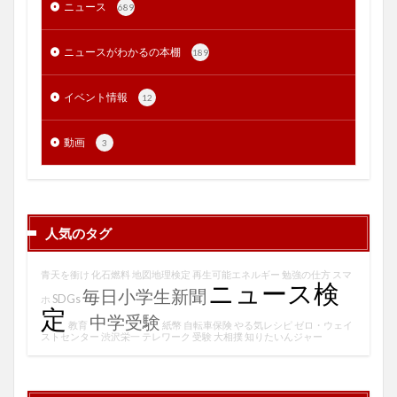
ニュース
689
ニュースがわかるの本棚
189
イベント情報
12
動画
3
人気のタグ
青天を衝け
化石燃料
地図地理検定
再生可能エネルギー
勉強の仕方
スマ
ニュース検
毎日小学生新聞
SDGs
ホ
定
中学受験
教育
紙幣
自転車保険
やる気レシピ
ゼロ・ウェイ
ストセンター
渋沢栄一
テレワーク
受験
大相撲
知りたいんジャー