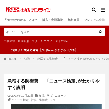
カテゴリー
「Newsがわかる」とは？
購入・定期購読
無料会員
プレミアム会員
検索
中学受験
疑問氷解
スクールエコノミスト2026
掘り！ 太陽光発電【月刊Newsがわかる９月号】
知識
急増する防衛費 ｢ニュース検定｣がわかりやすく説
HOME
急増する防衛費 ｢ニュース検定｣がわかりや
すく説明
2025年10月22日
知識
,
学び
,
ニュース
ニュース検定
,
社会
,
防衛費
,
２％