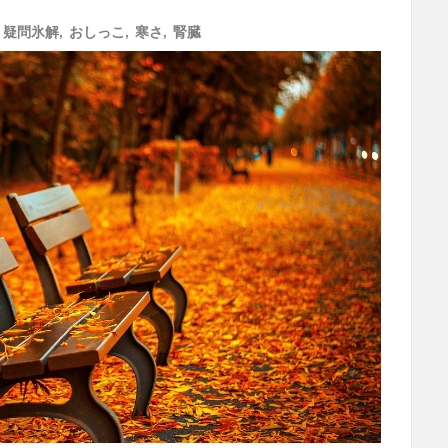
,
疑問氷解
,
おしっこ
,
寒さ
,
腎臓