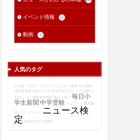
イベント情報
12
動画
3
人気のタグ
渋沢栄一
ゼロ・ウェイストセンター
教育
化石燃料
自転車保険
受験
スマホ
再生可能エネルギー
紙幣
や
毎日小
る気レシピ
地図地理検定
青天を衝け
学生新聞
中学受験
SDGs
テレワーク
ニュース検
知りたいんジャー
定
勉強の仕方
大相撲