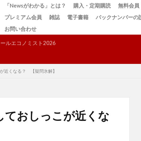
「Newsがわかる」とは？
購入・定期購読
無料会員
プレミアム会員
雑誌
電子書籍
バックナンバーの
お問い合わせ
検索
ールエコノミスト2026
が近くなる？ 【疑問氷解】
しておしっこが近くな
】