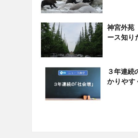
神宮外苑
ース知り
３年連続
かりやす