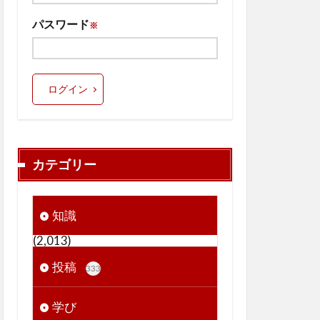
パスワード
※
ログイン
カテゴリー
知識
(2,013)
投稿
333
学び