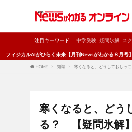
カテゴリー
注目キーワード
中学受験
疑問氷解
スク
AIがひらく未来【月刊Newsがわかる８月号】
知識
寒くなると、どうしておしっこ
HOME
寒くなると、どう
る？ 【疑問氷解