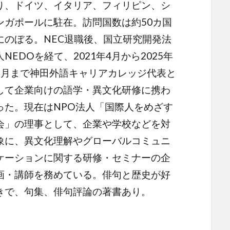
り、ドイツ、イタリア、フィリピン、シ
ンガポールに駐在。訪問国数は約50カ国
にのぼる。NEC退職後、国立研究開発法
人NEDOを経て、2021年4月から2025年
3月まで神田外語キャリアカレッジ代表と
して企業向けの語学・異文化研修に携わ
った。現在はNPO法人「国際人をめざす
会」の理事として、企業や学校などを対
象に、異文化理解やグローバルコミュニ
ケーションに関する研修・セミナーの企
画・講師を務めている。俳句と歴史が好
きで、句集、俳句評論の著書あり。