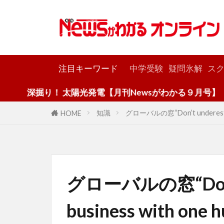
カテゴリー
注目キーワード
中学受験
疑問氷解
スク
！ 太陽光発電【月刊Newsがわかる９月号】
知識
グローバルの窓“Don’t underest
HOME
グローバルの窓“Don’t 
business with one h