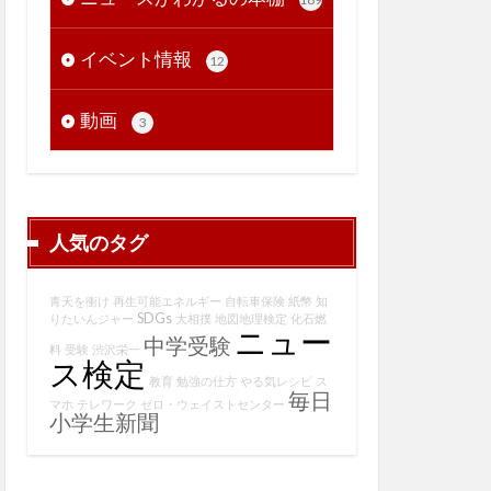
イベント情報
12
動画
3
人気のタグ
青天を衝け
再生可能エネルギー
自転車保険
紙幣
知
SDGs
りたいんジャー
大相撲
地図地理検定
化石燃
ニュー
中学受験
料
受験
渋沢栄一
ス検定
教育
勉強の仕方
やる気レシピ
ス
毎日
マホ
テレワーク
ゼロ・ウェイストセンター
小学生新聞