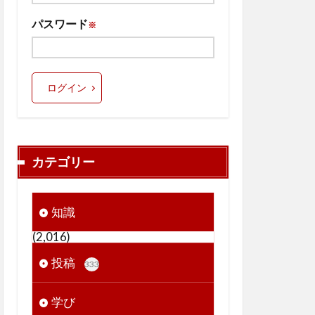
パスワード
※
ログイン
カテゴリー
知識
(2,016)
投稿
333
学び