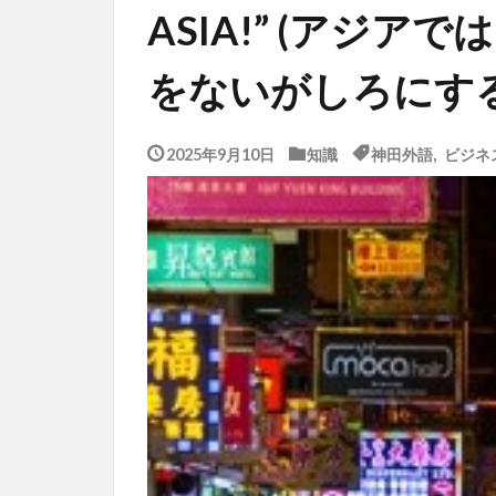
ASIA!” (アジ
をないがしろにする
2025年9月10日
知識
神田外語
,
ビジネ