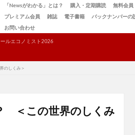
「Newsがわかる」とは？
購入・定期購読
無料会員
プレミアム会員
雑誌
電子書籍
バックナンバーの
お問い合わせ
検索
ールエコノミスト2026
界のしくみ＞
？ ＜この世界のしくみ