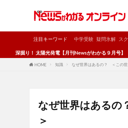
カテゴリー
注目キーワード
中学受験
疑問氷解
スク
り！ 太陽光発電【月刊Newsがわかる９月号】
知識
なぜ世界はあるの？ ＜この世
HOME
なぜ世界はあるの
＞