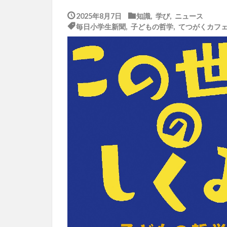
2025年8月7日
知識
,
学び
,
ニュース
毎日小学生新聞
,
子どもの哲学
,
てつがくカフ