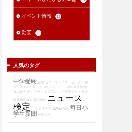
イベント情報
12
動画
3
人気のタグ
中学受験
紙幣
ゼロ・ウェイストセンター
再
生可能エネルギー
知りたいんジャー
自転車保険
勉
強の仕方
テレワーク
やる気レシピ
青天を衝け
教育
ニュース
地図地理検定
化石燃料
検定
毎日小
SDGs
スマホ
大相撲
受験
学生新聞
渋沢栄一