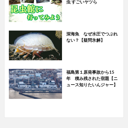
虫 すごいヤツら
深海魚 なぜ水圧でつぶれ
ない？【疑問氷解】
福島第１原発事故から15
年 積み残された宿題【ニ
ュース知りたいんジャー】