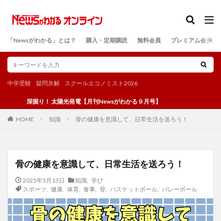
カテゴリー
「Newsがわかる」とは？
購入・定期購読
無料会員
プレミアム会員
検索
中学受験
疑問氷解
スクールエコノミスト2026
深掘り！ 太陽光発電【月刊Newsがわかる９月号】
知識
骨の健康を意識して、日常生活を送ろう！
HOME
骨の健康を意識して、日常生活を送ろう！
2025年5月13日
知識
,
学び
スポーツ
,
健康
,
体育
,
食事
,
骨
,
バスケットボール
,
バレーボール