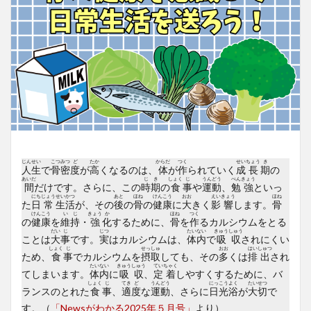
じん
せい
こつ
みつ
ど
たか
からだ
つく
せい
ちょう
き
人
生
で
骨
密
度
が
高
くなるのは、
体
が
作
られていく
成
長
期
の
あいだ
じ
き
しょく
じ
うん
どう
べん
きょう
間
だけです。さらに、この
時
期
の
食
事
や
運
動
、
勉
強
といっ
にち
じょう
せい
かつ
あと
ほね
けん
こう
おお
えい
きょう
ほね
た
日
常
生
活
が、その
後
の
骨
の
健
康
に
大
きく
影
響
します。
骨
けん
こう
い
じ
きょう
か
ほね
つく
の
健
康
を
維
持
・
強
化
するために、
骨
を
作
るカルシウムをとる
だい
じ
じつ
たい
ない
きゅう
しゅう
ことは
大
事
です。
実
はカルシウムは、
体
内
で
吸
収
されにくい
しょく
じ
せっ
しゅ
おお
はい
しゅつ
ため、
食
事
でカルシウムを
摂
取
しても、その
多
くは
排
出
され
たい
ない
きゅう
しゅう
てい
ちゃく
てしまいます。
体
内
に
吸
収
、
定
着
しやすくするために、バ
しょく
じ
てき
ど
うん
どう
にっ
こう
よく
たい
せつ
ランスのとれた
食
事
、
適
度
な
運
動
、さらに
日
光
浴
が
大
切
で
す。（
「Newsがわかる2025年５月号」
より）