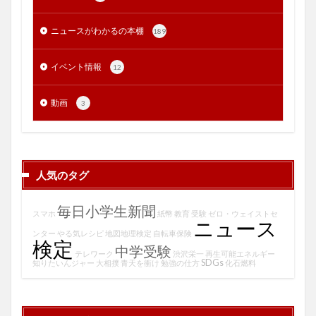
ニュースがわかるの本棚
189
イベント情報
12
動画
3
人気のタグ
毎日小学生新聞
スマホ
紙幣
教育
受験
ゼロ・ウェイストセ
ニュース
ンター
やる気レシピ
地図地理検定
自転車保険
検定
中学受験
テレワーク
渋沢栄一
再生可能エネルギー
SDGs
知りたいんジャー
大相撲
青天を衝け
勉強の仕方
化石燃料