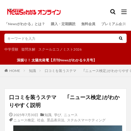
カテゴリー
「Newsがわかる」とは？
購入・定期購読
無料会員
プレミアム会員
検索
中学受験
疑問氷解
スクールエコノミスト2026
深掘り！ 太陽光発電【月刊Newsがわかる９月号】
知識
口コミを装うステマ ｢ニュース検定｣がわかりやす
HOME
口コミを装うステマ ｢ニュース検定｣がわか
りやすく説明
2025年7月30日
知識
,
学び
,
ニュース
ニュース検定
,
社会
,
景品表示法
,
ステルスマーケティング