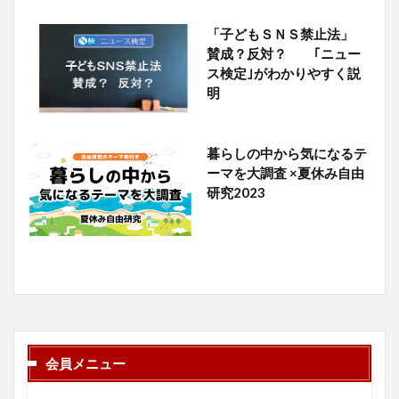
「子どもＳＮＳ禁止法」
賛成？反対？ ｢ニュー
ス検定｣がわかりやすく説
明
暮らしの中から気になるテ
ーマを大調査 ×夏休み自由
研究2023
会員メニュー