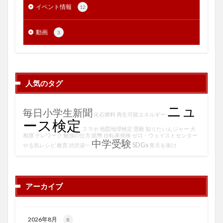
イベント情報
12
動画
3
人気のタグ
ニュ
毎日小学生新聞
化石燃料
再生可能エネルギー
ース検定
スマホ
地図地理検定
受験
知りたいんジャー
大
相撲
テレワーク
勉強の仕方
紙幣
自転車保険
ゼロ・ウェイストセンター
中学受験
SDGs
やる気レシピ
教育
渋沢栄一
青天を衝け
アーカイブ
2026年8月
8