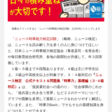
画像をクリックすると「ニュース時事能力検定試験」公式HPにジャンプします
「
ニュース時事能力検定試験
」（略称、ニュース検定）
は、ニュースを読み解く力を多くの人に身につけてほしい
と、日本ニュース時事能力検定協会（養老孟司・名誉会長）
や毎日教育総合研究所、各地の新聞社が共催して、年３回実
施しています。
１級～５級まで６段階ありますが、４級は主に中学生以
上、３級は中高校生以上が対象です。３・４級対応の
『
ニュ
ース検定 公式テキスト＆問題集「時事力」基礎編（３･４級
対応）
』
は、「脱炭素社会への道のり」「社会保障のこれか
ら」「核兵器と向き合う世界」など２２のテーマについて、
グラフや図解を多用して最新ニュースをわかりやすく解説し
ています。また、「時事力Basic」でそもそもの基礎知識を身
につけることができます。