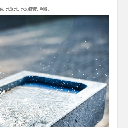
会
,
水道水
,
水の硬度
,
利根川