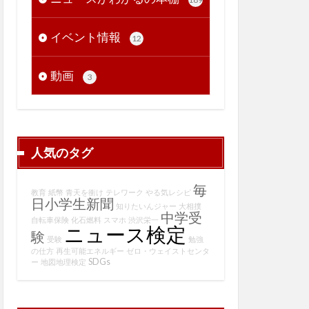
イベント情報
12
動画
3
人気のタグ
毎
教育
紙幣
青天を衝け
テレワーク
やる気レシピ
日小学生新聞
知りたいんジャー
大相撲
中学受
自転車保険
化石燃料
スマホ
渋沢栄一
ニュース検定
験
受験
勉強
の仕方
再生可能エネルギー
ゼロ・ウェイストセンタ
SDGs
ー
地図地理検定