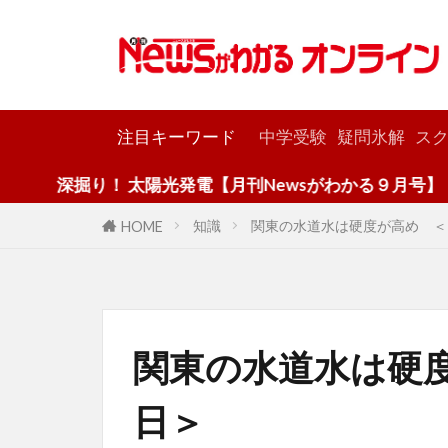
カテゴリー
注目キーワード
中学受験
疑問氷解
スク
り！ 太陽光発電【月刊Newsがわかる９月号】
知識
関東の水道水は硬度が高め ＜
HOME
関東の水道水は硬
日＞