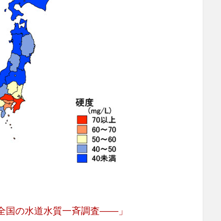
―全国の水道水質一斉調査――」