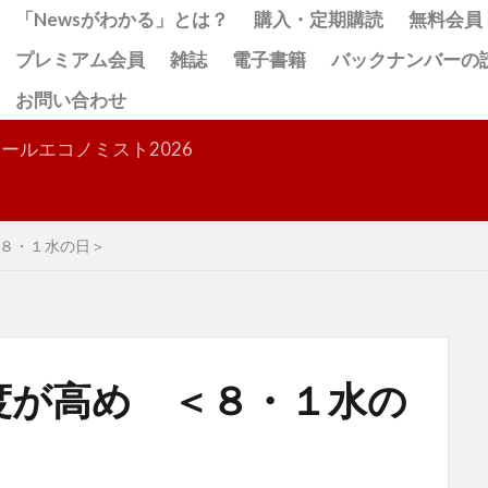
「Newsがわかる」とは？
購入・定期購読
無料会員
プレミアム会員
雑誌
電子書籍
バックナンバーの
お問い合わせ
検索
ールエコノミスト2026
８・１水の日＞
度が高め ＜８・１水の