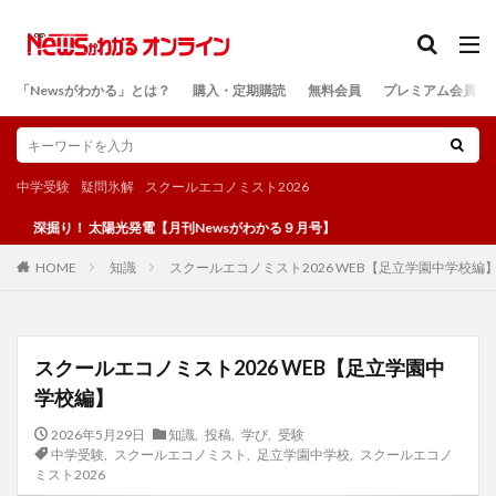
カテゴリー
「Newsがわかる」とは？
購入・定期購読
無料会員
プレミアム会員
検索
中学受験
疑問氷解
スクールエコノミスト2026
り！ 太陽光発電【月刊Newsがわかる９月号】
知識
スクールエコノミスト2026 WEB【足立学園中学校編
HOME
スクールエコノミスト2026 WEB【足立学園中
学校編】
2026年5月29日
知識
,
投稿
,
学び
,
受験
中学受験
,
スクールエコノミスト
,
足立学園中学校
,
スクールエコノ
ミスト2026