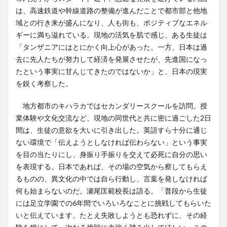
は、高速鉄道や幹線道路の整備が進んだことで都市部と他地
域との行き来が盛んになり、人も街も、ポジティブなエネル
ギーに満ち溢れている。現地の活気を肌で感じ、ある生徒は
「タンザニアにはとにかく向上心があった。一方、日本は過
去に先人たちが努力して経済を発展させたが、先進国になっ
たという事実に甘んじてきたのではないか」と、日本の現実
を鋭く考察した。
地方都市のキハラカではセカンダリースクールを訪問。授
業体験や文化交流など、現地の同世代と共に密に過ごした2日
間は、生徒の意欲を大いに引き出した。英語すら十分に通じ
ない環境で「伝えようとしなければ伝わらない」という事実
を目の当たりにし、身振り手振りを交えて必死に自分の思い
を表現する。日本であれば、その場の空気から察してもらえ
るものの、異文化の中では自ら行動し、言葉を発しなければ
何も始まらないのだ。瀬尾匡範校長は語る。「普段から生徒
には足立学園での6年間でいろいろなことに挑戦してもらいた
いと伝えています。たとえ失敗しようとも恐れずに、その経