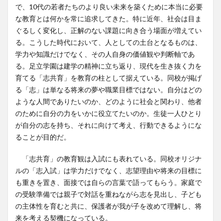
で、10代の若者たちのより良い未来を築くために本当に必要
な教育とは何かを常に追求してきた。特に近年、社会は目ま
ぐるしく変化し、正解のない課題に向き合う場面が増えてい
る。こうした時代において、人としての土台となるものは、
学力や知識だけでなく、その人自身の価値観や判断軸であ
る。足立学園は建学の精神に立ち返り、現代を生き抜く力を
育てる「志共育」を教育の柱として据えている。同校が掲げ
る「志」は単なる将来の夢や職業目標ではない。自分はどの
ような人間でありたいのか、どのように社会と関わり、他者
のために自分の力をいかに役立てたいのか。生徒一人ひとり
が自分の志を持ち、それに向けて考え、行動できるようにな
ることが目的だ。
「志共育」の教育観は入試にも表れている。同校オリジナ
ルの「志入試」は学力だけでなく、志望理由や将来の目標に
も重きを置き、面接では自らの言葉で語ってもらう。家庭で
の受験準備では親子で対話を重ねながら志を見出し、子ども
の主体性を育むと共に、保護者が我が子を改めて理解し、将
来を考える契機になっている。