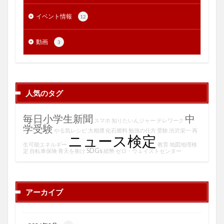
イベント情報
12
動画
3
人気のタグ
毎日小学生新聞
中
スマホ
知りたいんジャー
テレワーク
学受験
やる気レシピ
大相撲
化石燃料
勉強の仕方
受験
渋沢栄一
再
ニュース検定
生可能エネルギー
教育
地図地理検
SDGs
定
自転車保険
青天を衝け
紙幣
ゼロ・ウェイストセンター
アーカイブ