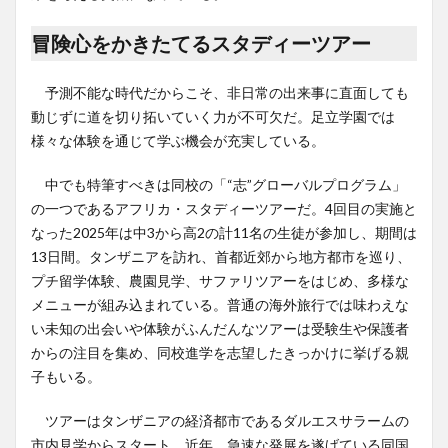
冒険心をかきたてるスタディーツアー
予測不能な時代だからこそ、非日常の出来事に直面しても
動じずに道を切り拓いていく力が不可欠だ。足立学園では
様々な体験を通じて学ぶ機会が充実している。
中でも特筆すべきは同校の「“志”グローバルプログラム」
の一つであるアフリカ・スタディーツアーだ。4回目の実施と
なった2025年は中3から高2の計11名の生徒が参加し、期間は
13日間。タンザニアを訪れ、首都近郊から地方都市を巡り、
プチ留学体験、農園見学、サファリツアーをはじめ、多様な
メニューが組み込まれている。普通の海外旅行では味わえな
い未知の出会いや体験がふんだんなツアーは受験生や保護者
からの注目を集め、同校進学を志望したきっかけに挙げる親
子もいる。
ツアーはタンザニアの経済都市であるダルエスサラームの
市内見学からスタート。近年、急速な発展を遂げている同国