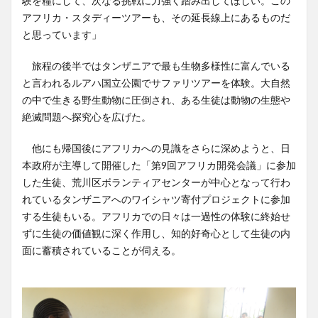
験を糧にして、次なる挑戦に力強く踏み出してほしい。この
アフリカ・スタディーツアーも、その延長線上にあるものだ
と思っています」
旅程の後半ではタンザニアで最も生物多様性に富んでいる
と言われるルアハ国立公園でサファリツアーを体験。大自然
の中で生きる野生動物に圧倒され、ある生徒は動物の生態や
絶滅問題へ探究心を広げた。
他にも帰国後にアフリカへの見識をさらに深めようと、日
本政府が主導して開催した「第9回アフリカ開発会議」に参加
した生徒、荒川区ボランティアセンターが中心となって行わ
れているタンザニアへのワイシャツ寄付プロジェクトに参加
する生徒もいる。アフリカでの日々は一過性の体験に終始せ
ずに生徒の価値観に深く作用し、知的好奇心として生徒の内
面に蓄積されていることが伺える。