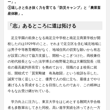
ー」。
③逞しさと生き抜く力を育てる「防災キャンプ」と「農業畜
産体験」。
「志」あるところに道は拓ける
足立学園の前身となる南足立中学校と南足立商業学校が開
校したのは1929年のこと。それまで足立区を含む城北地域に
は男子中等教育機関がなく、地域住民の切実な願いから有志
が設置に向けて協力支援し、開校へとこぎつけた。両校兼任
の初代校長となった法学博士の牧野菊之助は大審院院長（現
在の最高裁判所長官）を務めており、現職のまま校長に就
任。開校式で「質実剛健 有為敢闘」という校訓を示した。
誠実で強く逞しいこと、優秀で人の役に立ち、最後までやり
遂げる人を育成することを目指したものであり、この精神は
今もなお受け継がれている。
学力向上に注力し、東京大学をはじめとする難関大学合格
者も多数輩出してきた同校。高い進学実績を誇ってきた一方